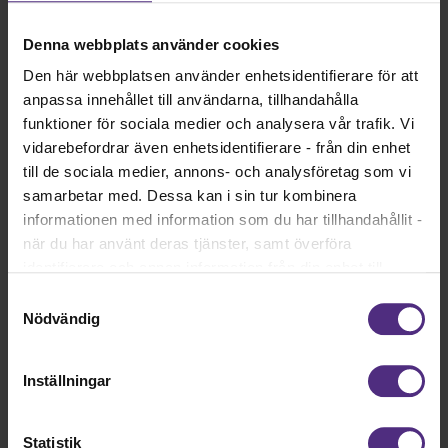
jobbsökning.
Denna webbplats använder cookies
Våra kontaktuppgifter
Den här webbplatsen använder enhetsidentifierare för att
anpassa innehållet till användarna, tillhandahålla
funktioner för sociala medier och analysera vår trafik. Vi
vidarebefordrar även enhetsidentifierare - från din enhet
till de sociala medier, annons- och analysföretag som vi
Vägen till anställning
samarbetar med. Dessa kan i sin tur kombinera
informationen med information som du har tillhandahållit -
när du har använt deras tjänster, samt överföra
identifierare och annan information från din enhet till
tredje land, det vill säga land utanför EU/EES-området.
Samtyckesval
Kompetens­inventera
Dock har vi lagt in anonymisering av IP-adress i
Nödvändig
För att komma fram till vilka kompetenser du har kan du
förhållande till Google Analytics. Du godkänner våra
göra en kompetensinventering. Här kan du läsa mer.
cookies vid fortsatt användande av vår webbplats.
Inställningar
Läs mer
Statistik