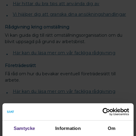
Här hittar du bra tips att använda dig av
Vi hjälper dig att granska dina ansökningshandlingar
Rådgivning kring omställning
Vi kan guida dig till rätt omställningsorganisation om du
blivit uppsagd på grund av arbetsbrist.
Här kan du läsa mer om vår fackliga rådgivning
Företrädesrätt
Få råd om hur du bevakar eventuell företrädesrätt till
arbete.
Här kan du läsa mer om vår fackliga rådgivning
Kontakta oss
Samtycke
Information
Om
Kontakta oss för att få mer information och stöd i din