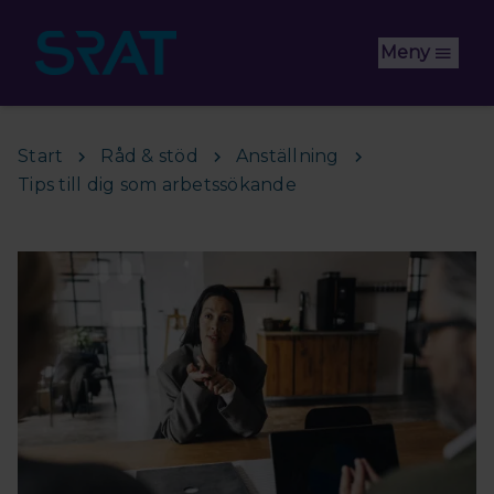
Hoppa till huvudinnehåll
Meny
Start
Råd & stöd
Anställning
Tips till dig som arbetssökande