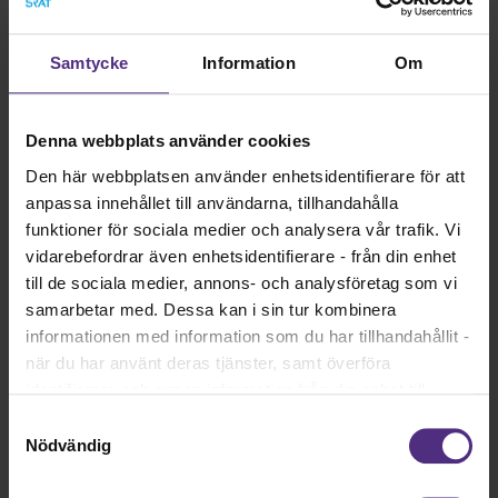
arbetsuppgifter
Samtycke
Information
Om
Egenskaper innebär hur du är medan färdigheter är vad du
kan göra.
Denna webbplats använder cookies
Den här webbplatsen använder enhetsidentifierare för att
Exempel 3: funktionell kompetens
anpassa innehållet till användarna, tillhandahålla
funktioner för sociala medier och analysera vår trafik. Vi
Yrkesteknisk kompetens:
vidarebefordrar även enhetsidentifierare - från din enhet
Arbetsprocesser, tekniska kunskaper, redskap, hjälpmedel
till de sociala medier, annons- och analysföretag som vi
etc. samt regler och policys.
samarbetar med. Dessa kan i sin tur kombinera
Strategisk kompetens:
informationen med information som du har tillhandahållit -
Förhållningssätt, prioritering av arbetsuppgifter, strukturera,
när du har använt deras tjänster, samt överföra
samordna, effektivisera, hantera mål för verksamhet och
identifierare och annan information från din enhet till
organisatoriska frågor.
tredje land, det vill säga land utanför EU/EES-området.
Samtyckesval
Dock har vi lagt in anonymisering av IP-adress i
Nödvändig
Personlig kompetens:
förhållande till Google Analytics. Du godkänner våra
Personliga egenskaper, motivation, ledaregenskaper.
cookies vid fortsatt användande av vår webbplats.