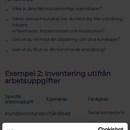
Vilka är dina främsta personliga egenskaper?
Vilken relevant kunskap bär du med dig från utbildning,
tidigare
erfarenheter, fritidsintressen och livssituation?
Vad vill du nå med din utbildning och dina kunskaper?
Vad vill du få ut av din kommande anställning?
Exempel 2: Inventering utifrån
arbetsuppgifter
Specifik
Egenskap
Färdighet
arbetsuppgift
Social kompetens
Kundbemötande
Utåtriktad
Delegera
Teamleader
Ledaregenskaper