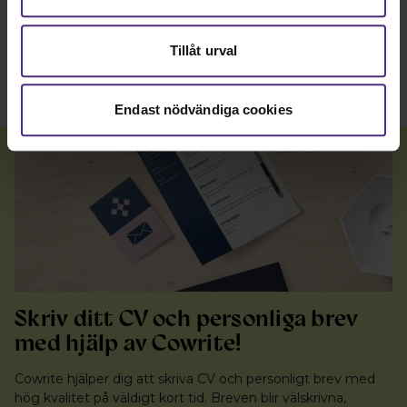
Tillåt urval
Endast nödvändiga cookies
Skriv ditt CV och personliga brev
med hjälp av Cowrite!
Cowrite hjälper dig att skriva CV och personligt brev med
hög kvalitet på väldigt kort tid. Breven blir välskrivna,