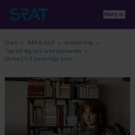
Hoppa till huvudinnehåll
Meny
Start
Råd & stöd
Anställning
Tips till dig som arbetssökande
Skriva CV & personligt brev