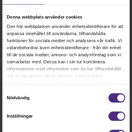
Se dina ansökningshandlingar växa fram
Denna webbplats använder cookies
Gör eventuella justeringar och exportera till PDF
Den här webbplatsen använder enhetsidentifierare för att
Sök rollen!
anpassa innehållet till användarna, tillhandahålla
Cowrites tjänst är GDPR-säkrad och körs på Googles
funktioner för sociala medier och analysera vår trafik. Vi
servrar. Inga personuppgifter lämnar EU/EES och ingen
vidarebefordrar även enhetsidentifierare - från din enhet
data används för AI-träning.
till de sociala medier, annons- och analysföretag som vi
samarbetar med. Dessa kan i sin tur kombinera
informationen med information som du har tillhandahållit -
när du har använt deras tjänster, samt överföra
Logga in och skapa ditt konto hos Cowrite!
identifierare och annan information från din enhet till
tredje land, det vill säga land utanför EU/EES-området.
Samtyckesval
Dock har vi lagt in anonymisering av IP-adress i
Läs mer
Nödvändig
förhållande till Google Analytics. Du godkänner våra
Läs mer om Cowrite här!
cookies vid fortsatt användande av vår webbplats.
Inställningar