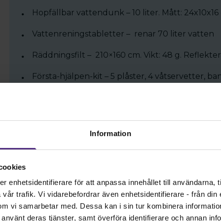
Hopfällbar vattendunk – 10 liter. Mått: 24x10x16
Vattenreningstabletter – renar 70 liter vatten
Räddningsfilt – 210×160 cm. Vikt: 48 g. Reflekt
Första-hjälpen-kit – 5 plåster, 4 våtservetter, b
gasbindor och sax i en nylonväska.
Prepperwash – miljövänlig och giftfri rengöring
vatten
Information
Mått: B 41 cm x D 31 cm x H 16,5 cm
Vikt: 2,1 kg inkl emballage
cookies
enhetsidentifierare för att anpassa innehållet till användarna, ti
år trafik. Vi vidarebefordrar även enhetsidentifierare - från din e
om vi samarbetar med. Dessa kan i sin tur kombinera informati
ar använt deras tjänster, samt överföra identifierare och annan info