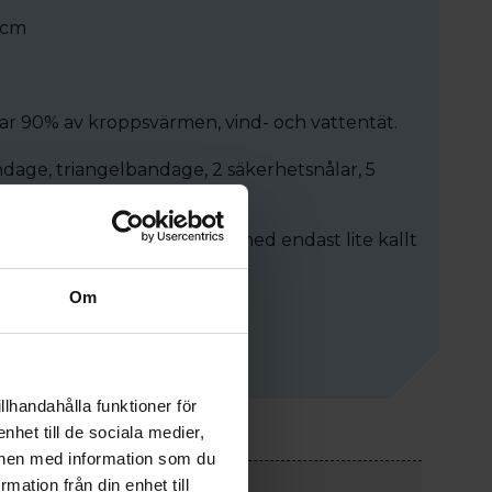
 cm
erar 90% av kroppsvärmen, vind- och vattentät.
andage, triangelbandage, 2 säkerhetsnålar, 5
 som löser smuts/matrester med endast lite kallt
Om
llhandahålla funktioner för
nhet till de sociala medier,
onen med information som du
rmation från din enhet till