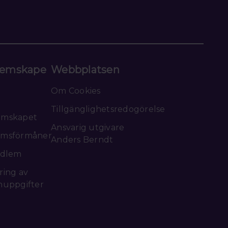
emskape
Webbplatsen
Om Cookies
Tillgänglighetsredogörelse
emskapet
Ansvarig utgivare
msförmåner
Anders Berndt
edlem
ring av
nuppgifter