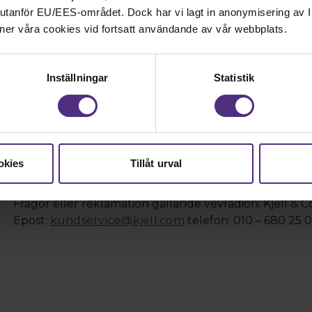
Beställ Folklådan med medlemsra
nd utanför EU/EES-området. Dock har vi lagt in anonymisering av IP
ner våra cookies vid fortsatt användande av vår webbplats.
Inställningar
Statistik
Uppgifter kopplat till reklamation 
Frågor kring leverans eller retur av hel låda: Nordway
E-post:
support@nordwaystore.se
Telefon 0220-77 
Frågor eller reklamation gällande Triangakök:
okies
Tillåt urval
Epost:
customersupport@trangia.se
telefon: 0640-68
Frågor eller reklamation gällande vevradion: Kjell &
Epost:
kundservice@kjell.com
telefon: 010 – 680 25 