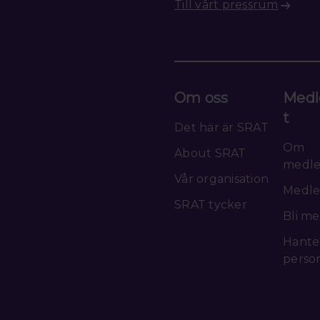
Till vårt pressrum
Om oss
Medl
t
Det här är SRAT
Om
About SRAT
medl
Vår organisation
Medle
SRAT tycker
Bli m
Hante
perso