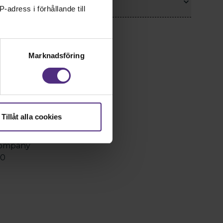
batt
-adress i förhållande till
Marknadsföring
Folklådan
 Store
20 40
Tillåt alla cookies
1 13 35
 Company
00