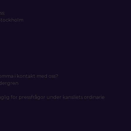
ss:
 Stockholm
 komma i kontakt med oss?
idergren
nglig för pressfrågor under kansliets ordinarie