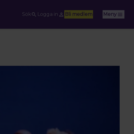
Sök
Logga in
Bli medlem
Meny