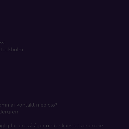
ss:
 Stockholm
 komma i kontakt med oss?
idergren
nglig för pressfrågor under kansliets ordinarie