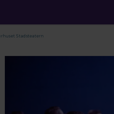
urhuset Stadsteatern