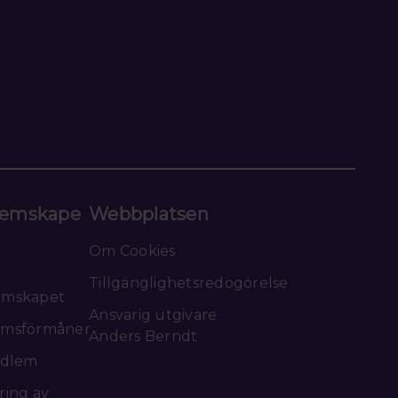
emskape
Webbplatsen
Om Cookies
Tillgänglighetsredogörelse
emskapet
Ansvarig utgivare
msförmåner
Anders Berndt
edlem
ring av