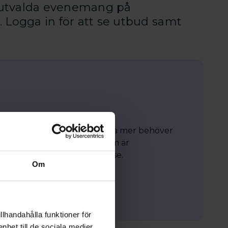
 utvalda evenemang på
 Logga in för att se utbud samt
 på vår webbplats! För att läsa mer behöver
enbart tillgänglig för dig som är
Hör av dig till kansli@srat.se.
Om
llhandahålla funktioner för
nhet till de sociala medier,