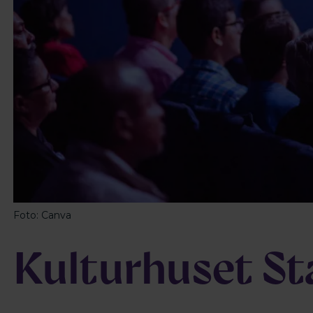
Foto: Canva
Kulturhuset St