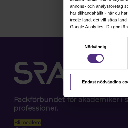
annons- och analysföretag s
har tillhandahållit - när du h
tredje land, det vill säga la
Google Analytics. Du godkän
Samtyckesval
Nödvändig
Endast nödvändiga co
Fackförbundet för akademiker i
professioner.
Bli medlem