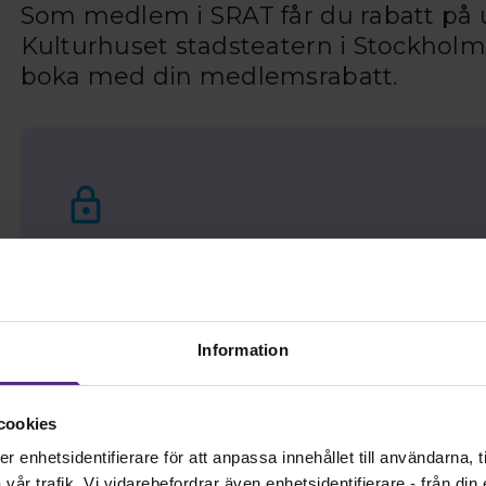
Som medlem i SRAT får du rabatt på
Kulturhuset stadsteatern i Stockholm.
boka med din medlemsrabatt.
Vad roligt att du är intresserad av informationen
du vara medlem och logga in. Viss information är 
förtroendevald. Har du problem med att logga in? 
Information
Bli medlem
Logga in
cookies
enhetsidentifierare för att anpassa innehållet till användarna, ti
år trafik. Vi vidarebefordrar även enhetsidentifierare - från din e