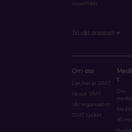
öppettider.
Till vårt pressrum
Om oss
Medl
t
Det här är SRAT
Om
About SRAT
medl
Vår organisation
Medle
SRAT tycker
Bli m
Hante