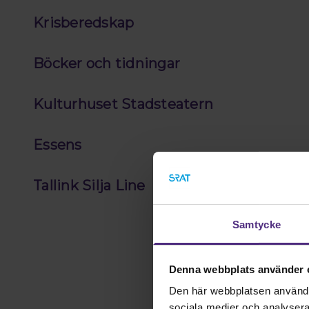
Krisberedskap
Böcker och tidningar
Kulturhuset Stadsteatern
Essens
Tallink Silja Line
Samtycke
Denna webbplats använder 
Den här webbplatsen använder 
sociala medier och analysera v