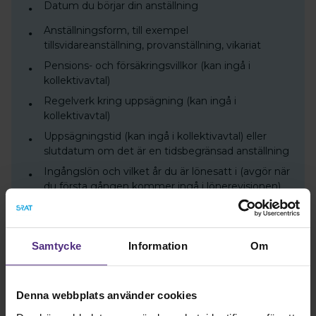
Datum du börjar din anställning
Anställningsform, till exempel
tillsvidareanställning, provanställning, vikariat
Pensions- och försäkringsvillkor (kan ingå i
kollektivavtal)
Regelverk kring uppsägning (kan ingå i
kollektivavtal)
Uppsägningstid (kan ingå i kollektivavtal) eller
slutdatum om det är en tidsbegränsad anställning
Ingångslön och vilket år du är lönesatt i (avgör när
du första gången kommer ingå i lönerevisionen)
Löneförmåner (kan ingå i kollektivavtal)
Uppgift om hur ofta lönen ska betalas ut (kan
ingå i kollektivavtal)
Samtycke
Information
Om
Vad som gäller vid övertids- och mertidsarbete
(kan ingå i kollektivavtal)
Denna webbplats använder cookies
Arbetsdagens och arbetsveckans längd (kan ingå