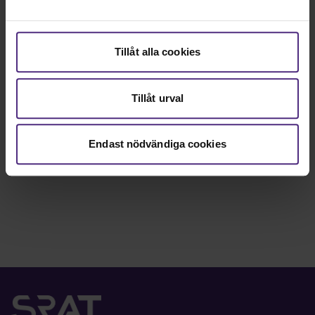
Tillåt alla cookies
Frågor om ditt anställningsavtal?
Välkommen att höra av dig till oss på
kansli@srat.se
Tillåt urval
så hjälper vi dig!
Här hittar du alla våra kontaktuppgifter
Endast nödvändiga cookies