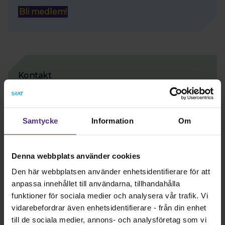
Bli medlem!
Kontakt
Kontakta föreningen
Här hittar du kontaktuppgifter till föreningen
Samtycke
Information
Om
Ansvarig förhandlare SRAT
Föreningen har ansvariga förhandlare som du kan du
Denna webbplats använder cookies
kontakta för rådgivning och stöd i frågor som handlar
om ditt arbetsliv.
Den här webbplatsen använder enhetsidentifierare för att
anpassa innehållet till användarna, tillhandahålla
Stefan Strömqvist
08-442 18 62
funktioner för sociala medier och analysera vår trafik. Vi
stefan.stromqvist@srat.se
vidarebefordrar även enhetsidentifierare - från din enhet
till de sociala medier, annons- och analysföretag som vi