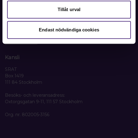
Kontakta oss på SRAT med frågor om ditt medlemskap
Tillåt urval
eller allmänna fackliga frågor om din anställning.
08-442 44 60
Endast nödvändiga cookies
Kontakta oss
Kansli
SRAT
Box 1419
111 84 Stockholm
Besöks- och leveransadress:
Oxtorgsgatan 9-11, 111 57 Stockholm
Org. nr. 802005-3156