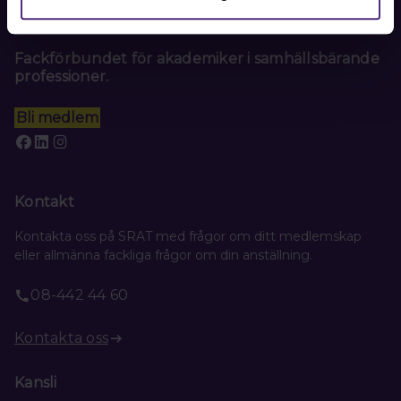
Fackförbundet för akademiker i samhällsbärande
professioner.
Bli medlem
Kontakt
Kontakta oss på SRAT med frågor om ditt medlemskap
eller allmänna fackliga frågor om din anställning.
08-442 44 60
Kontakta oss
Kansli