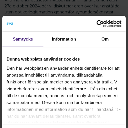
Vi annordnar dessutom webbinarium! Här är ett från den
27e oktober 2024, där vi diskuterar oron över hur anställda
utan optikerlegitimation genomför synundersökningar.
Samtycke
Information
Om
Bli medlem idag!
Ansök om medlemskap idag och ta del av
gemenskapen, tryggheten, yrkeskunnandet och alla
Denna webbplats använder cookies
andra förmåner!
Den här webbplatsen använder enhetsidentifierare för att
anpassa innehållet till användarna, tillhandahålla
Bli medlem!
funktioner för sociala medier och analysera vår trafik. Vi
vidarebefordrar även enhetsidentifierare - från din enhet
till de sociala medier, annons- och analysföretag som vi
samarbetar med. Dessa kan i sin tur kombinera
informationen med information som du har tillhandahållit -
Kontakt
när du har använt deras tjänster, samt överföra
Kontakta föreningen
identifierare och annan information från din enhet till