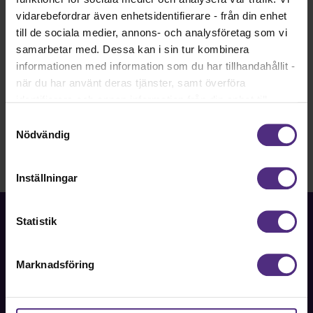
Ansök om medlemskap idag och ta del av
vidarebefordrar även enhetsidentifierare - från din enhet
gemenskapen, tryggheten, yrkeskunnandet och alla
till de sociala medier, annons- och analysföretag som vi
andra förmåner!
samarbetar med. Dessa kan i sin tur kombinera
Bli medlem!
informationen med information som du har tillhandahållit -
när du har använt deras tjänster, samt överföra
identifierare och annan information från din enhet till
tredje land, det vill säga land utanför EU/EES-området.
Samtyckesval
Dock har vi lagt in anonymisering av IP-adress i
Nödvändig
förhållande till Google Analytics. Du godkänner våra
cookies vid fortsatt användande av vår webbplats.
Inställningar
Statistik
Marknadsföring
Fackförbundet för akademiker i samhällsbärande
professioner.