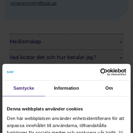
jonatan.holm@srat.se
Medlemskap
Vad kostar det och hur betalar jag?
Kollektivavtal
Samtycke
Information
Om
Vad gör en arbetsförmedlare?
Studera till arbetsförmedlare
Denna webbplats använder cookies
Den här webbplatsen använder enhetsidentifierare för att
Bli medlem idag!
anpassa innehållet till användarna, tillhandahålla
funktioner för sociala medier och analysera vår trafik. Vi