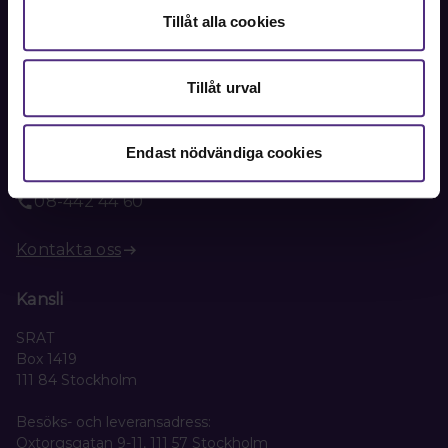
Bli medlem
Tillåt alla cookies
Tillåt urval
Kontakt
Kontakta oss på SRAT med frågor om ditt medlemskap
Endast nödvändiga cookies
eller allmänna fackliga frågor om din anställning.
08-442 44 60
Kontakta oss
Kansli
SRAT
Box 1419
111 84 Stockholm
Besöks- och leveransadress:
Oxtorgsgatan 9-11, 111 57 Stockholm