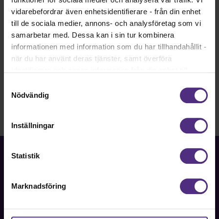
Ansvariga förhandlare SRAT
vidarebefordrar även enhetsidentifierare - från din enhet
Tomas Björndahl
till de sociala medier, annons- och analysföretag som vi
08-442 44 88
samarbetar med. Dessa kan i sin tur kombinera
tomas.bjorndahl@srat.se
informationen med information som du har tillhandahållit -
när du har använt deras tjänster, samt överföra
identifierare och annan information från din enhet till
tredje land, det vill säga land utanför EU/EES-området.
Samtyckesval
Dock har vi lagt in anonymisering av IP-adress i
Nödvändig
förhållande till Google Analytics. Du godkänner våra
cookies vid fortsatt användande av vår webbplats.
Inställningar
Statistik
Marknadsföring
Fackförbundet för akademiker i samhällsbärande
professioner.