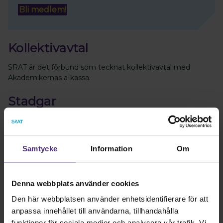
Bli medlem!
Kollektivavtal
SRAT är det förbund som tecknat kollektivavtal med
Akademikernas a-kassa.
Stadgar
Föreningens stadgar (pdf)
Samtycke
Information
Om
Kontakt
Denna webbplats använder cookies
Kontakta föreningen
Den här webbplatsen använder enhetsidentifierare för att
Här hittar du kontaktuppgifter till föreningen
anpassa innehållet till användarna, tillhandahålla
funktioner för sociala medier och analysera vår trafik. Vi