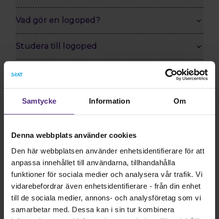
Vad gör en logoped?
Studera till logoped
Samtycke
Information
Om
Bli medlem du också!
Ansök om medlemskap idag och ta del av
gemenskapen, tryggheten, yrkeskunnandet och alla
Denna webbplats använder cookies
andra förmåner!
Den här webbplatsen använder enhetsidentifierare för att
Bli medlem!
anpassa innehållet till användarna, tillhandahålla
funktioner för sociala medier och analysera vår trafik. Vi
vidarebefordrar även enhetsidentifierare - från din enhet
till de sociala medier, annons- och analysföretag som vi
samarbetar med. Dessa kan i sin tur kombinera