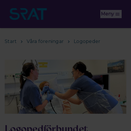
Hoppa till huvudinnehåll
Meny
Start
Våra föreningar
Logopeder
Logopedförbundet