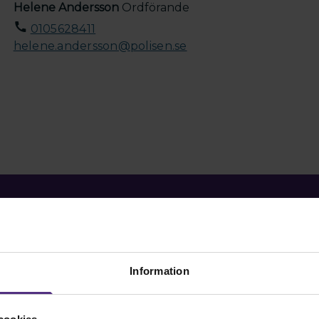
Helene Andersson
Ordförande
0105628411
helene.andersson@polisen.se
Kontakt
Information
Kontakta oss på SRAT me
fackliga frågor om din ans