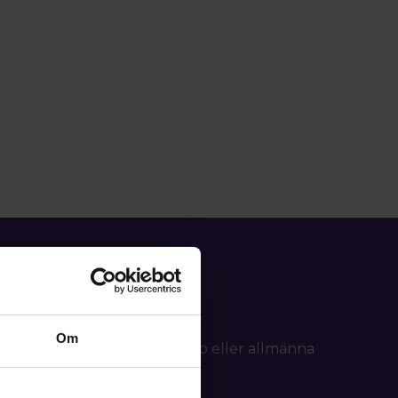
Om
d frågor om ditt medlemskap eller allmänna
tällning.