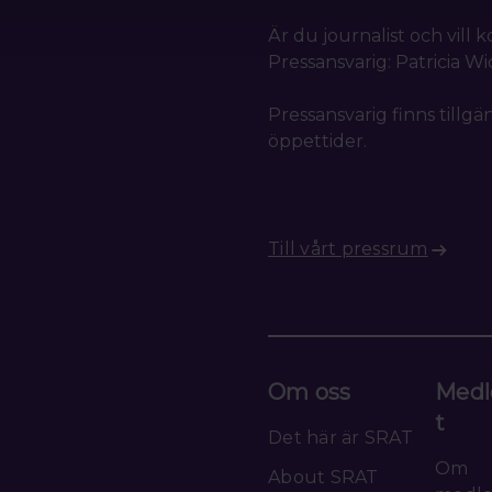
Är du journalist och vill
Pressansvarig: Patricia W
Pressansvarig finns tillgä
öppettider.
Till vårt pressrum
Om oss
Medl
t
Det här är SRAT
Om
About SRAT