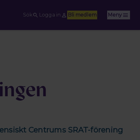
Sök
Logga in
Bli medlem
Meny
ingen
orensiskt Centrums SRAT-förening