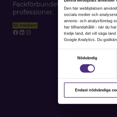
Denna webbplats använder 
Fackförbundet för akademiker i
Den här webbplatsen använder 
professioner.
sociala medier och analysera v
annons- och analysföretag s
Bli medlem
har tillhandahållit - när du h
tredje land, det vill säga la
Google Analytics. Du godkän
Samtyckesval
Nödvändig
Endast nödvändiga co