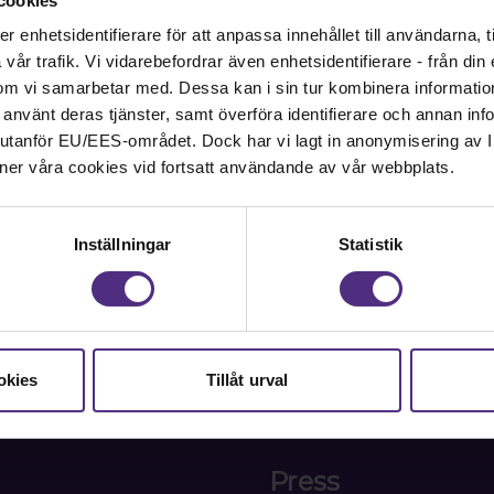
cookies
 samhällsbärande
08-442 44 60
enhetsidentifierare för att anpassa innehållet till användarna, ti
år trafik. Vi vidarebefordrar även enhetsidentifierare - från din e
Kontakta oss
om vi samarbetar med. Dessa kan i sin tur kombinera informati
ar använt deras tjänster, samt överföra identifierare och annan info
Kansli
nd utanför EU/EES-området. Dock har vi lagt in anonymisering av IP
ner våra cookies vid fortsatt användande av vår webbplats.
SRAT
Box 1419
111 84 Stockholm
Inställningar
Statistik
Besöks- och leveransadre
Oxtorgsgatan 9-11, 111 57
Org. nr. 802005-3156
okies
Tillåt urval
Press