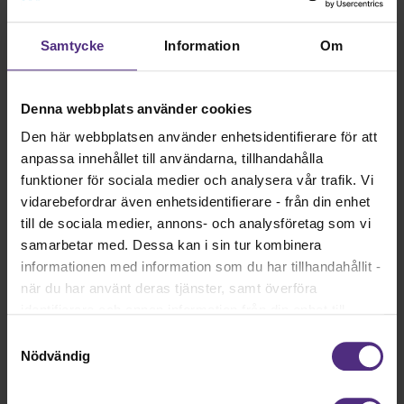
foretagare@tandhygienistforening.se
Samtycke
Information
Om
Följ oss på Facebook!
Nedan följer en förteckning över de skrifter som du som är
medlem, och inloggad, kan ladda ned.
Denna webbplats använder cookies
Kunskapsdokumenten rör allt ifrån checklista om att starta
Den här webbplatsen använder enhetsidentifierare för att
eget, förenklad redovisning för enskilda näringsidkare,
anpassa innehållet till användarna, tillhandahålla
bokföring och dataskyddsförordningen - vad gäller för
funktioner för sociala medier och analysera vår trafik. Vi
egenföretagare?
vidarebefordrar även enhetsidentifierare - från din enhet
till de sociala medier, annons- och analysföretag som vi
samarbetar med. Dessa kan i sin tur kombinera
informationen med information som du har tillhandahållit -
Frågor eller funderingar?
när du har använt deras tjänster, samt överföra
Har du frågor eller vill du veta mer? För information
identifierare och annan information från din enhet till
och medlemsfrågor välkommen att kontakta oss på
tredje land, det vill säga land utanför EU/EES-området.
tandhygienistforetagarna@gmail.com.
Samtyckesval
Dock har vi lagt in anonymisering av IP-adress i
Nödvändig
Kontakta oss via mejl!
förhållande till Google Analytics. Du godkänner våra
cookies vid fortsatt användande av vår webbplats.