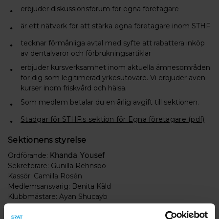
erbjuder diskussionsforum för egna företagare
är ett nätverk för att stärka egna företagare inom STHF
tecknar förmånliga avtal med syfte att rabattera inköp
av dentalvaror och förbrukningsartiklar
erbjuder kursverksamhet inom aktuella ämnesområden
för dig som legitimerad yrkesutövare. Vi erbjuder även
kurser inom friskvård och hälsa.
Som medlem betalar du en årlig avgift till sektionen.
Stadgar för STHF:s sektion för Egna företagare (pdf)
Sektionens styrelse
Khanda Yousef
Ordförande:
Sekreterare: Gunilla Rehnsbo
Kassör: Camilla Rosén
Medlemsansvarig: Benita Käld
Klubbmästare: Ayan Shucayb
För ytterligare information och medlemsfrågor kontakta: