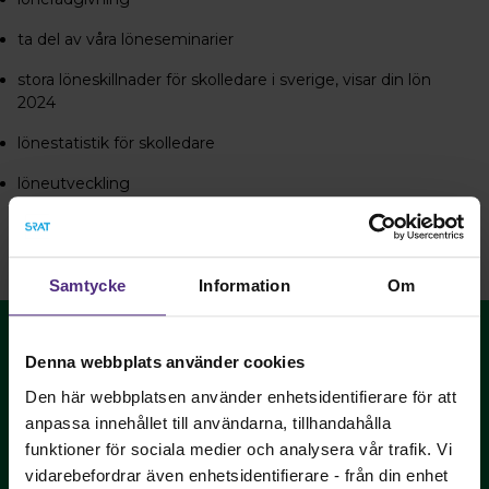
ta del av våra löneseminarier
stora löneskillnader för skolledare i sverige, visar din lön
2024
lönestatistik för skolledare
löneutveckling
Samtycke
Information
Om
Denna webbplats använder cookies
Den här webbplatsen använder enhetsidentifierare för att
anpassa innehållet till användarna, tillhandahålla
funktioner för sociala medier och analysera vår trafik. Vi
Sveriges Tandhygienistförening - vi påverkar
vidarebefordrar även enhetsidentifierare - från din enhet