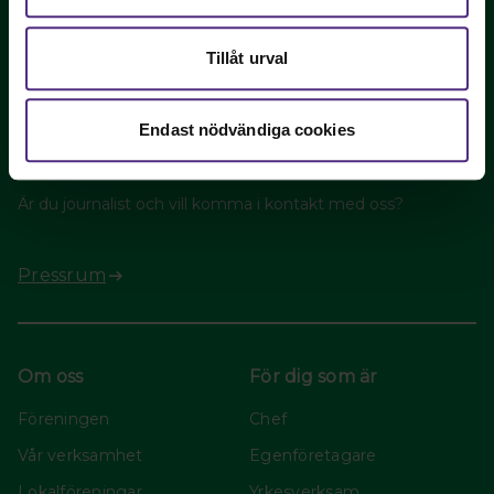
Kontakta oss via mejl: info@tandhygienistforening.se
08-442 44 60
Tillåt urval
Fler kontaktuppgifter
Endast nödvändiga cookies
Press
Är du journalist och vill komma i kontakt med oss?
Pressrum
Om oss
För dig som är
Föreningen
Chef
Vår verksamhet
Egenföretagare
Lokalföreningar
Yrkesverksam