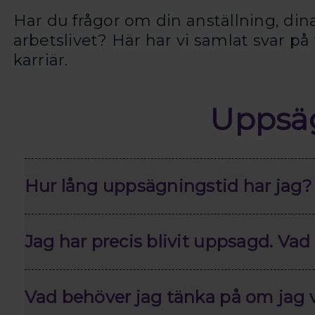
Har du frågor om din anställning, dina 
arbetslivet? Här har vi samlat svar på
karriär.
Uppsä
Hur lång uppsägningstid har jag?
Jag har precis blivit uppsagd. Vad
Vad behöver jag tänka på om jag v