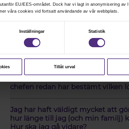
Har jag rätt att gå tillbaka till sa
nd utanför EU/EES-området. Dock har vi lagt in anonymisering av IP
föräldraledighet?
ner våra cookies vid fortsatt användande av vår webbplats.
Arbetsliv o
Inställningar
Statistik
Hur kan SRAT stödja mig i min kar
okies
Tillåt urval
Vad är vitsen med att förbereda s
chefen redan har bestämt vilken l
Jag har haft väldigt mycket att gö
hur länge till jag (och min familj)
Hur ska jag gå vidare?