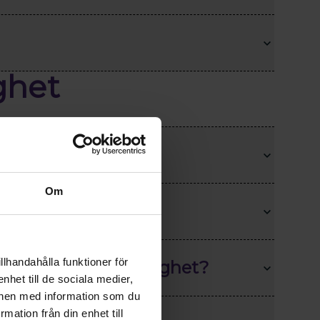
ghet
r semestern?
Om
nställd?
llhandahålla funktioner för
der min föräldraledighet?
nhet till de sociala medier,
onen med information som du
rmation från din enhet till