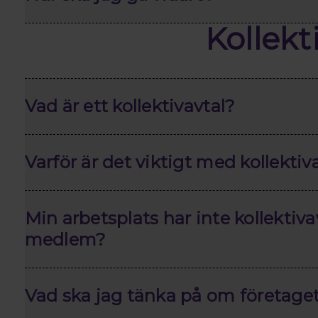
Kollekt
Vad är ett kollektivavtal?
Varför är det viktigt med kollektiv
Min arbetsplats har inte kollektivav
medlem?
Vad ska jag tänka på om företaget