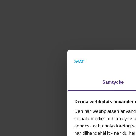
Samtycke
Denna webbplats använder 
Den här webbplatsen använder 
sociala medier och analysera v
annons- och analysföretag s
har tillhandahållit - när du h