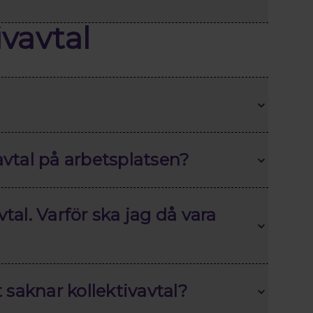
ivavtal
avtal på arbetsplatsen?
tal. Varför ska jag då vara
 saknar kollektivavtal?