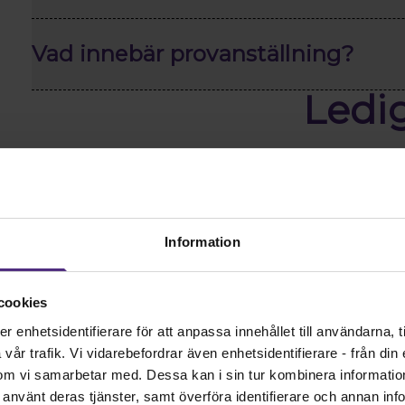
Vad innebär provanställning?
Ledi
Vad händer om jag blir sjuk unde
Information
Har jag rätt till semester som nya
cookies
enhetsidentifierare för att anpassa innehållet till användarna, ti
Har jag rätt till löneutveckling un
år trafik. Vi vidarebefordrar även enhetsidentifierare - från din e
om vi samarbetar med. Dessa kan i sin tur kombinera informati
ar använt deras tjänster, samt överföra identifierare och annan info