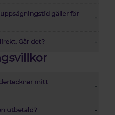
 uppsägningstid gäller för
direkt. Går det?
gsvillkor
dertecknar mitt
ön utbetald?