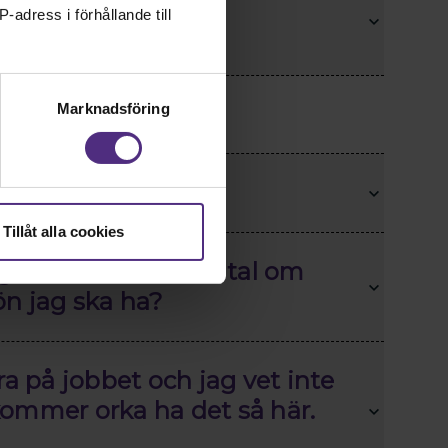
mma tjänst efter min
-adress i förhållande till
ch karriär
Marknadsföring
riärutveckling?
Tillåt alla cookies
ig inför ett lönesamtal om
ön jag ska ha?
ra på jobbet och jag vet inte
 kommer orka ha det så här.