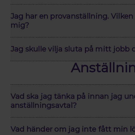
Jag har en provanställning. Vilken
mig?
Jag skulle vilja sluta på mitt jobb 
Anställnin
Vad ska jag tänka på innan jag un
anställningsavtal?
Vad händer om jag inte fått min l