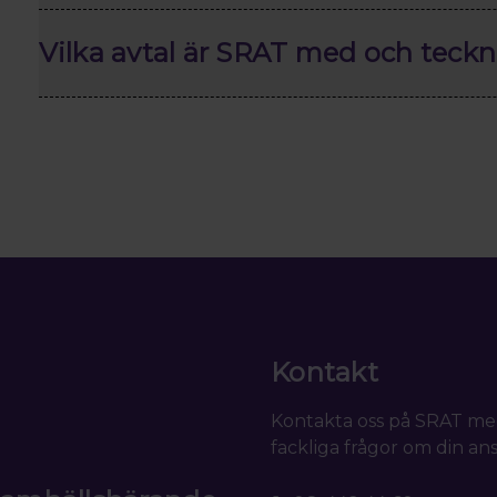
Vilka avtal är SRAT med och teckn
Kontakt
Kontakta oss på SRAT me
fackliga frågor om din ans