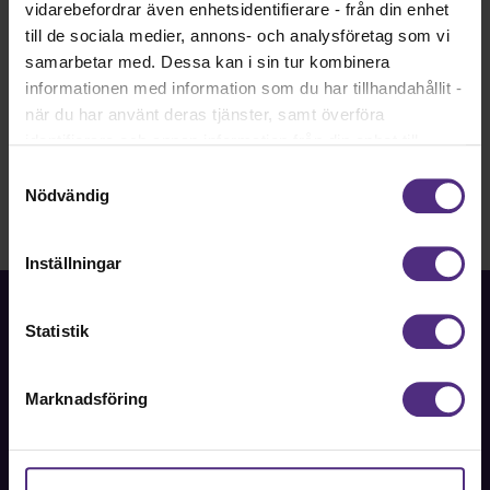
vidarebefordrar även enhetsidentifierare - från din enhet
till de sociala medier, annons- och analysföretag som vi
samarbetar med. Dessa kan i sin tur kombinera
Press
informationen med information som du har tillhandahållit -
när du har använt deras tjänster, samt överföra
identifierare och annan information från din enhet till
tredje land, det vill säga land utanför EU/EES-området.
Samtyckesval
Dock har vi lagt in anonymisering av IP-adress i
Nödvändig
förhållande till Google Analytics. Du godkänner våra
cookies vid fortsatt användande av vår webbplats.
Inställningar
Statistik
Fackförbundet för akademiker i samhällsbärande
Marknadsföring
professioner.
Bli medlem