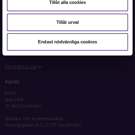
Tillåt alla cookies
Kontakt
Tillåt urval
Kontakta oss på SRAT med frågor om ditt medlemskap
eller allmänna fackliga frågor om din anställning.
Endast nödvändiga cookies
08-442 44 60
Kontakta oss
Kansli
SRAT
Box 1419
111 84 Stockholm
Besöks- och leveransadress:
Oxtorgsgatan 9-11, 111 57 Stockholm