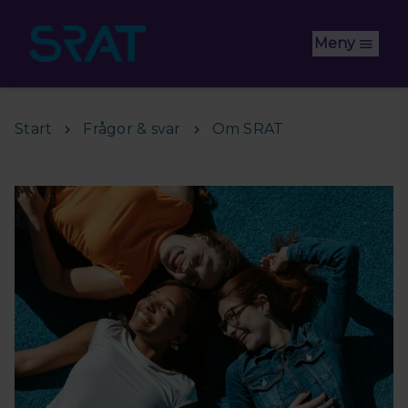
Hoppa till huvudinnehåll
Meny
Start
Frågor & svar
Om SRAT