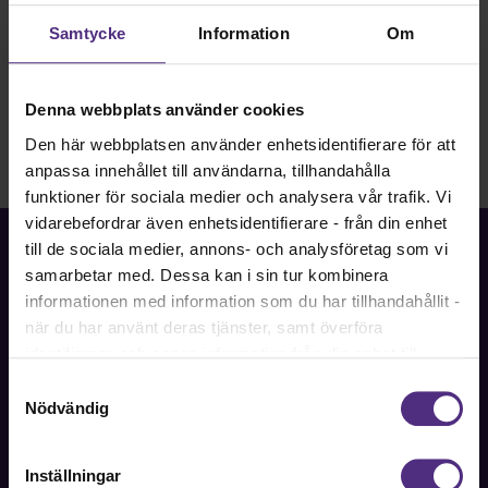
Jag är nyfiken på ett fackligt uppdrag!
Samtycke
Information
Om
Denna webbplats använder cookies
Den här webbplatsen använder enhetsidentifierare för att
anpassa innehållet till användarna, tillhandahålla
funktioner för sociala medier och analysera vår trafik. Vi
vidarebefordrar även enhetsidentifierare - från din enhet
till de sociala medier, annons- och analysföretag som vi
samarbetar med. Dessa kan i sin tur kombinera
informationen med information som du har tillhandahållit -
när du har använt deras tjänster, samt överföra
Fackförbundet för akademiker i samhällsbärande
professioner.
identifierare och annan information från din enhet till
tredje land, det vill säga land utanför EU/EES-området.
Samtyckesval
Bli medlem
Dock har vi lagt in anonymisering av IP-adress i
Nödvändig
förhållande till Google Analytics. Du godkänner våra
cookies vid fortsatt användande av vår webbplats.
Inställningar