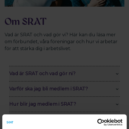
Om SRAT
Vad är SRAT och vad gör vi? Här kan du läsa mer
om förbundet, våra föreningar och hur vi arbetar
för att stärka dig i arbetslivet.
Vad är SRAT och vad gör ni?
Varför ska jag bli medlem i SRAT?
Hur blir jag medlem i SRAT?
Vilka föreningar finns inom SRAT?