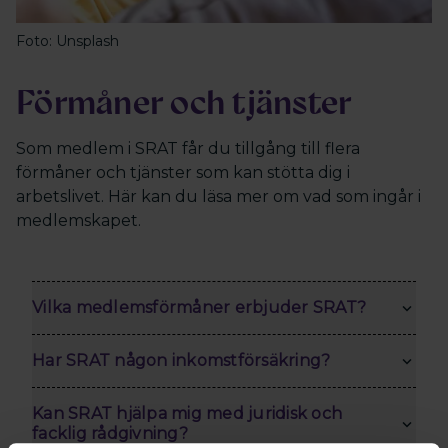
Foto: Unsplash
Förmåner och tjänster
Som medlem i SRAT får du tillgång till flera
förmåner och tjänster som kan stötta dig i
arbetslivet. Här kan du läsa mer om vad som ingår i
medlemskapet.
Vilka medlemsförmåner erbjuder SRAT?
Har SRAT någon inkomstförsäkring?
Kan SRAT hjälpa mig med juridisk och
facklig rådgivning?