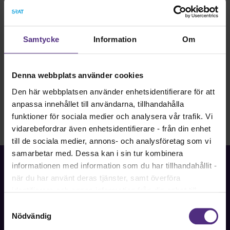
Vilka försäkringar ingår i mitt
medlemskap?
Samtycke
Information
Om
Vilka rabatter ingår i mitt medlemskap?
Denna webbplats använder cookies
Den här webbplatsen använder enhetsidentifierare för att
anpassa innehållet till användarna, tillhandahålla
funktioner för sociala medier och analysera vår trafik. Vi
vidarebefordrar även enhetsidentifierare - från din enhet
till de sociala medier, annons- och analysföretag som vi
samarbetar med. Dessa kan i sin tur kombinera
informationen med information som du har tillhandahållit -
när du har använt deras tjänster, samt överföra
identifierare och annan information från din enhet till
Fackförbundet för akademiker i samhällsbärande
tredje land, det vill säga land utanför EU/EES-området.
Samtyckesval
professioner.
Dock har vi lagt in anonymisering av IP-adress i
Nödvändig
förhållande till Google Analytics. Du godkänner våra