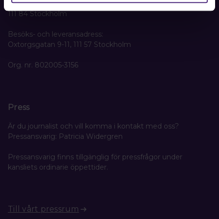
Box 1419
111 84 Stockholm
Besöks- och leveransadress:
Oxtorgsgatan 9-11, 111 57 Stockholm
Org. nr. 802005-3156
Press
Är du journalist och vill komma i kontakt med oss?
Pressansvarig: Patricia Widergren
Pressansvarig finns tillgänglig för pressfrågor under
kansliets ordinarie öppettider.
Till vårt pressrum