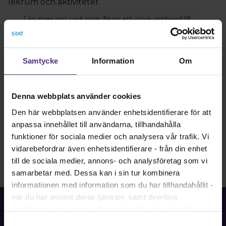
lekrum och aktiviteter.
Läs mer om vad som finns att göra ombord
Ta del av erbjudandet
Samtycke
Information
Om
Boka med rabatt
Denna webbplats använder cookies
Den här webbplatsen använder enhetsidentifierare för att
anpassa innehållet till användarna, tillhandahålla
funktioner för sociala medier och analysera vår trafik. Vi
vidarebefordrar även enhetsidentifierare - från din enhet
till de sociala medier, annons- och analysföretag som vi
samarbetar med. Dessa kan i sin tur kombinera
informationen med information som du har tillhandahållit -
när du har använt deras tjänster, samt överföra
identifierare och annan information från din enhet till
tredje land, det vill säga land utanför EU/EES-området.
Samtyckesval