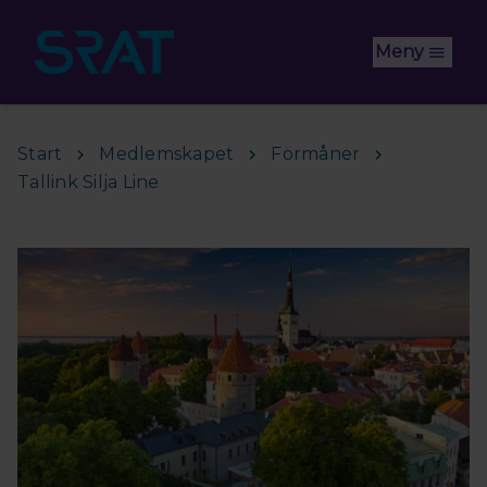
Hoppa till huvudinnehåll
Meny
Start
Medlemskapet
Förmåner
Tallink Silja Line