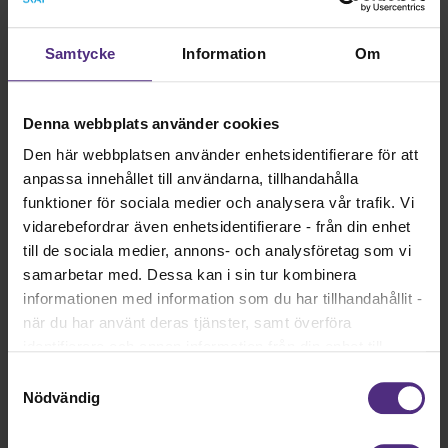
Samtycke
Information
Om
Giltighetstid
Erbjudandet gäller under Leksand Sommarlands
Denna webbplats använder cookies
öppetdagar säsongen 2026:
Den här webbplatsen använder enhetsidentifierare för att
anpassa innehållet till användarna, tillhandahålla
21 juni – 9 augusti 2026
funktioner för sociala medier och analysera vår trafik. Vi
13 – 15 augusti 2026
vidarebefordrar även enhetsidentifierare - från din enhet
Observera att vissa datum och boendealternativ
till de sociala medier, annons- och analysföretag som vi
under högsommaren (vecka 29–30) kan vara
samarbetar med. Dessa kan i sin tur kombinera
fullbokade. Bokning rekommenderas i god tid.
informationen med information som du har tillhandahållit -
när du har använt deras tjänster, samt överföra
identifierare och annan information från din enhet till
tredje land, det vill säga land utanför EU/EES-området.
Samtyckesval
Dock har vi lagt in anonymisering av IP-adress i
Nödvändig
förhållande till Google Analytics. Du godkänner våra
Leksand Sommarland
cookies vid fortsatt användande av vår webbplats.