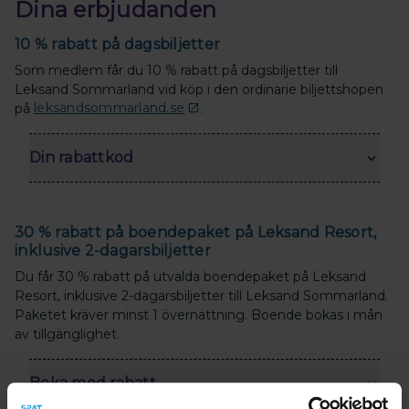
Dina erbjudanden
10 % rabatt på dagsbiljetter
Som medlem får du 10 % rabatt på dagsbiljetter till
Leksand Sommarland vid köp i den ordinarie biljettshopen
på
leksandsommarland.se
.
Din rabattkod
30 % rabatt på boendepaket på Leksand Resort,
inklusive 2-dagarsbiljetter
Du får 30 % rabatt på utvalda boendepaket på Leksand
Resort, inklusive 2-dagarsbiljetter till Leksand Sommarland.
Paketet kräver minst 1 övernattning. Boende bokas i mån
av tillgänglighet.
Boka med rabatt