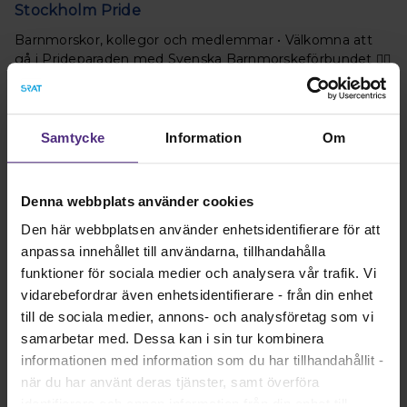
Stockholm Pride
Barnmorskor, kollegor och medlemmar • Välkomna att
gå i Prideparaden med Svenska Barnmorskeförbundet 🏳️‍🌈
Läs mer
Samtycke
Information
Om
Denna webbplats använder cookies
Den här webbplatsen använder enhetsidentifierare för att
anpassa innehållet till användarna, tillhandahålla
funktioner för sociala medier och analysera vår trafik. Vi
vidarebefordrar även enhetsidentifierare - från din enhet
till de sociala medier, annons- och analysföretag som vi
Ett stort och varmt grattis på 140-årsdagen
samarbetar med. Dessa kan i sin tur kombinera
informationen med information som du har tillhandahållit -
Med stolthet och största glädje gratulerar jag oss
när du har använt deras tjänster, samt överföra
barnmorskor till att vår organisation, Svenska
identifierare och annan information från din enhet till
Barnmorskeförbundet, fyller 140 år.