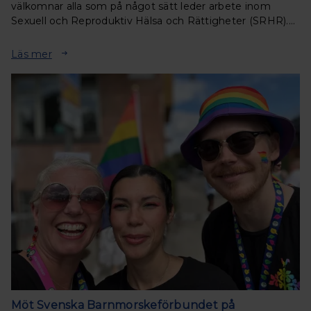
välkomnar alla som på något sätt leder arbete inom
Sexuell och Reproduktiv Hälsa och Rättigheter (SRHR).
Under två inspirerande dagar får du ta del av
föreläsningar, samtal och workhops.
Läs mer
Möt Svenska Barnmorskeförbundet på