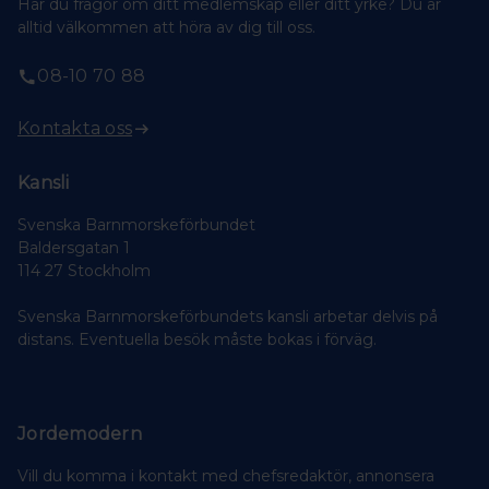
Har du frågor om ditt medlemskap eller ditt yrke? Du är
alltid välkommen att höra av dig till oss.
08-10 70 88
Kontakta oss
Kansli
Svenska Barnmorskeförbundet
Baldersgatan 1
114 27 Stockholm
Svenska Barnmorskeförbundets kansli arbetar delvis på
distans. Eventuella besök måste bokas i förväg.
Jordemodern
Vill du komma i kontakt med chefsredaktör, annonsera