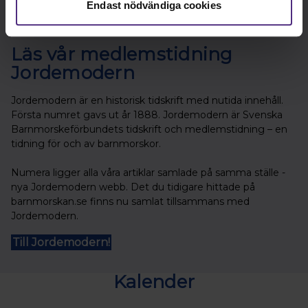
Endast nödvändiga cookies
Läs vår medlemstidning
Jordemodern
Jordemodern är en historisk tidskrift med nutida innehåll.
Första numret gavs ut år 1888. Jordemodern är Svenska
Barnmorskeförbundets tidskrift och medlemstidning – en
tidning för och av barnmorskor.
Numera ligger alla våra artiklar samlade på samma ställe -
nya Jordemodern webb. Det du tidigare hittade på
barnmorskan.se finns nu samlat tillsammans med
Jordemodern.
Till Jordemodern!
Kalender