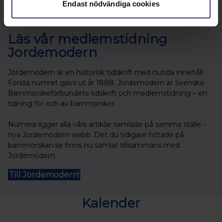
Endast nödvändiga cookies
Läs vår medlemstidning
Jordemodern
Jordemodern är en historisk tidskrift med nutida innehåll.
Första numret gavs ut år 1888. Jordemodern är Svenska
Barnmorskeförbundets tidskrift och medlemstidning – en
tidning för och av barnmorskor.
Numera ligger alla våra artiklar samlade på samma ställe -
nya Jordemodern webb. Det du tidigare hittade på
barnmorskan.se finns nu samlat tillsammans med
Jordemodern.
Till Jordemodern!
Kalender