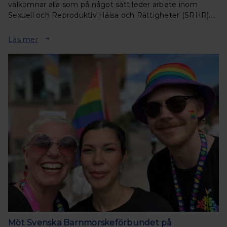
välkomnar alla som på något sätt leder arbete inom
Sexuell och Reproduktiv Hälsa och Rättigheter (SRHR).
Under två inspirerande dagar får du ta del av
föreläsningar, samtal och workhops.
Läs mer
Möt Svenska Barnmorskeförbundet på