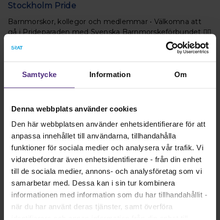
Stockholm Pride
Barnmorskor, kollegor och medlemmar • Välkomna att
gå i Prideparaden med Svenska Barnmorskeförbundet 🏳️‍🌈
Läs mer
Samtycke
Information
Om
Denna webbplats använder cookies
Den här webbplatsen använder enhetsidentifierare för att
anpassa innehållet till användarna, tillhandahålla
funktioner för sociala medier och analysera vår trafik. Vi
vidarebefordrar även enhetsidentifierare - från din enhet
till de sociala medier, annons- och analysföretag som vi
Ett stort och varmt grattis på 140-årsdagen
samarbetar med. Dessa kan i sin tur kombinera
informationen med information som du har tillhandahållit -
Med stolthet och största glädje gratulerar jag oss
när du har använt deras tjänster, samt överföra
barnmorskor till att vår organisation, Svenska
identifierare och annan information från din enhet till
Barnmorskeförbundet, fyller 140 år.