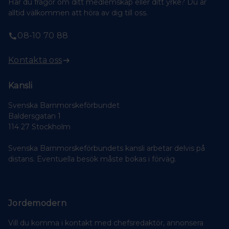
Har du frågor om ditt medlemskap eller ditt yrke? Du är
alltid välkommen att höra av dig till oss.
08-10 70 88
Kontakta oss
Kansli
Svenska Barnmorskeförbundet
Baldersgatan 1
114 27 Stockholm
Svenska Barnmorskeförbundets kansli arbetar delvis på
distans. Eventuella besök måste bokas i förväg.
Jordemodern
Vill du komma i kontakt med chefsredaktör, annonsera