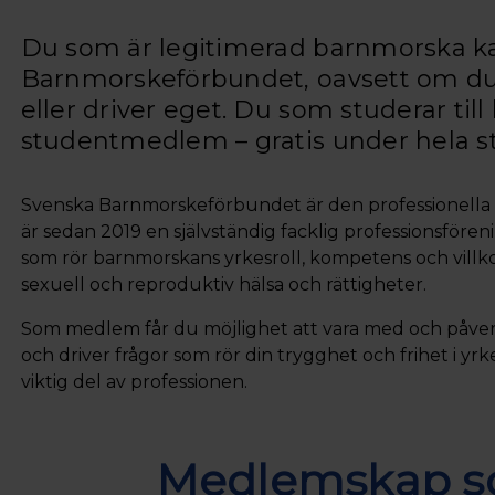
Du som är legitimerad barnmorska k
Barnmorskeförbundet, oavsett om du ar
eller driver eget. Du som studerar til
studentmedlem – gratis under hela s
Svenska Barnmorskeförbundet är den professionella
är sedan 2019 en självständig facklig professionsför
som rör barnmorskans yrkesroll, kompetens och villk
sexuell och reproduktiv hälsa och rättigheter.
Som medlem får du möjlighet att vara med och påver
och driver frågor som rör din trygghet och frihet i yr
viktig del av professionen.
Medlemskap so