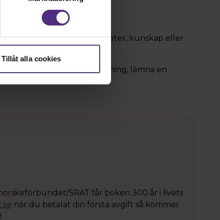
h dela med dig av erfarenheter, kunskap eller
Tillåt alla cookies
te kan du, via din lokalförening, lämna en
rskeförbundet/SRAT får boken 300 år i livets
.se
när du betalat din första avgift så kommer
!