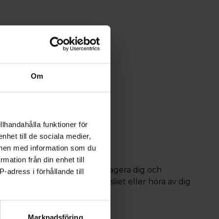
dsstämma
Om
 och av barnmorskor
apet
llhandahålla funktioner för
föreningen
nhet till de sociala medier,
onen med information som du
rmation från din enhet till
många möjligheter att engagera dig och
-adress i förhållande till
n lokalförening, kontakta kansliet eller höra av dig
Marknadsföring