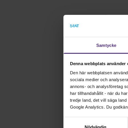
Samtycke
Denna webbplats använder 
Den här webbplatsen använder 
sociala medier och analysera v
annons- och analysföretag s
har tillhandahållit - när du h
tredje land, det vill säga la
Google Analytics. Du godkän
Samtyckesval
Nödvändig