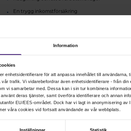
En trygg inkomstförsäkring
Möjlighet att delta i medlemsmöten och förbun
Rabatt på konferenser och fortbildning
Information
Vår medlemstidning Jordemodern - en tidning för
Läs mer om alla förmåner som ingår i medlemsk
cookies
enhetsidentifierare för att anpassa innehållet till användarna, ti
Engagera dig i lokal
år trafik. Vi vidarebefordrar även enhetsidentifierare - från din e
om vi samarbetar med. Dessa kan i sin tur kombinera informati
ar använt deras tjänster, samt överföra identifierare och annan info
Som medlem i Svenska Barnmorskeförbundet har du 
nd utanför EU/EES-området. Dock har vi lagt in anonymisering av IP
påverka. Vill du lyfta en fråga kan du vända dig till di
ner våra cookies vid fortsatt användande av vår webbplats.
direkt till förbundets styrelse.
Hitta din lokalförening
Inställningar
Statistik