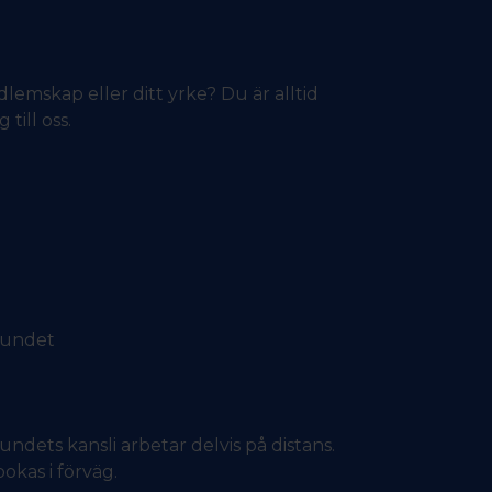
lemskap eller ditt yrke? Du är alltid
till oss.
bundet
dets kansli arbetar delvis på distans.
okas i förväg.