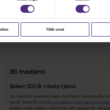
Kontakta oss
Du kan också bidra genom att skriva i
Jordemodern
oc
perspektiv från din yrkesvardag.
okies
Tillåt urval
Vill du vara med och påverka förbundets framtida arbe
motion till förbundsstämman.
Bli medlem!
Boken 300 år i livets tjänst
Du som blir yrkesverksam medlem i Svenska Barnmo
tjänst. Skriv till oss på
kansli@barnmorseforbundet
boken med posten. Glöm inte att uppge din adress