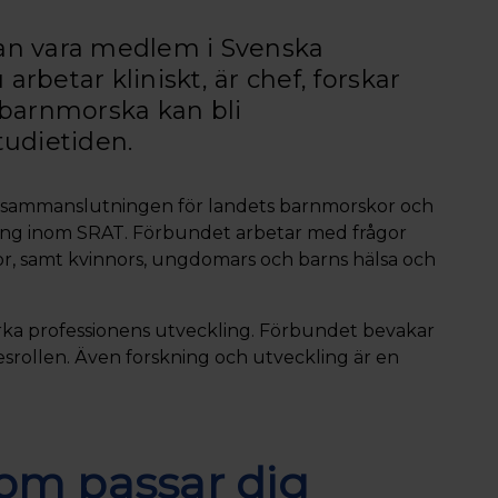
an vara medlem i Svenska
betar kliniskt, är chef, forskar
l barnmorska kan bli
tudietiden.
 sammanslutningen för landets barnmorskor och
ening inom SRAT. Förbundet arbetar med frågor
or, samt kvinnors, ungdomars och barns hälsa och
ka professionens utveckling. Förbundet bevakar
kesrollen. Även forskning och utveckling är en
m passar dig