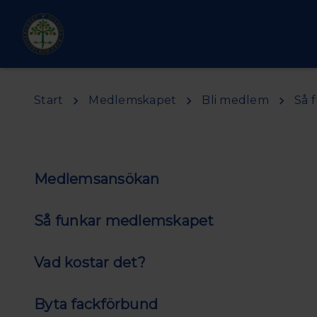
Hoppa till huvudinnehåll
Start
Medlemskapet
Bli medlem
Så 
Medlemsansökan
Så funkar medlemskapet
Vad kostar det?
Byta fackförbund