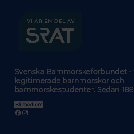
Svenska Barnmorskeförbundet - f
legitimerade barnmorskor och
barnmorskestudenter. Sedan 188
Bli medlem