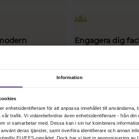
löneförhandling.
modern
Engagera dig fac
ern är Svenska
Vill du förbättra arbetsm
keförbundets tidskrift
villkoren på din arbetspl
emstidning – en tidning
Engagera dig och bli fack
v barnmorskor.
förtroendevald eller
Information
skyddsombud!
cookies
Jordemodern
Läs mer hos SRAT
enhetsidentifierare för att anpassa innehållet till användarna, ti
år trafik. Vi vidarebefordrar även enhetsidentifierare - från din e
om vi samarbetar med. Dessa kan i sin tur kombinera informati
ar använt deras tjänster, samt överföra identifierare och annan info
nd utanför EU/EES-området. Dock har vi lagt in anonymisering av IP