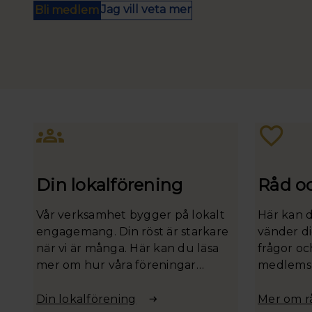
Jag vill veta mer
Bli medlem
Din lokalförening
Råd o
Vår verksamhet bygger på lokalt
Här kan 
engagemang. Din röst är starkare
vänder di
när vi är många. Här kan du läsa
frågor oc
mer om hur våra föreningar
medlems
arbetar för dig och enkelt hitta
kontaktuppgifter till din närmaste
Din lokalförening
Mer om r