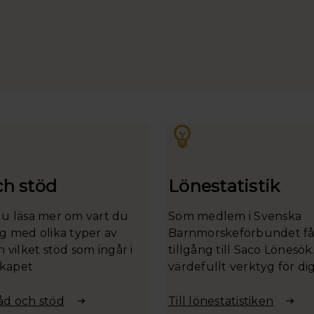
ch stöd
Lönestatistik
du läsa mer om vart du
Som medlem i Svenska
g med olika typer av
Barnmorskeförbundet få
h vilket stöd som ingår i
tillgång till Saco Lönesök
kapet
värdefullt verktyg för dig
jämföra din lön eller få 
inför en kommande
åd och stöd
Till lönestatistiken