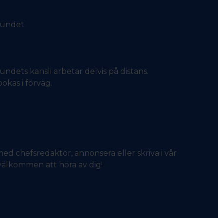
bundet
dets kansli arbetar delvis på distans.
okas i förväg.
ed chefsredaktör, annonsera eller skriva i vår
älkommen att höra av dig!