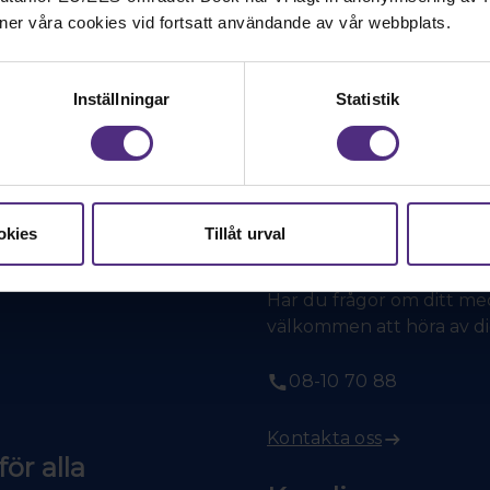
ner våra cookies vid fortsatt användande av vår webbplats.
Inställningar
Statistik
okies
Tillåt urval
Kontakt
Har du frågor om ditt med
välkommen att höra av dig 
08-10 70 88
Kontakta oss
ör alla