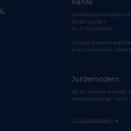
Kansli
6.
Svenska Barnmorskeför
Baldersgatan 1
114 27 Stockholm
Svenska Barnmorskeförbun
Eventuella besök måste b
Jordemodern
Vill du komma i kontakt m
medlemstidning? Varmt v
Till Jordemodern