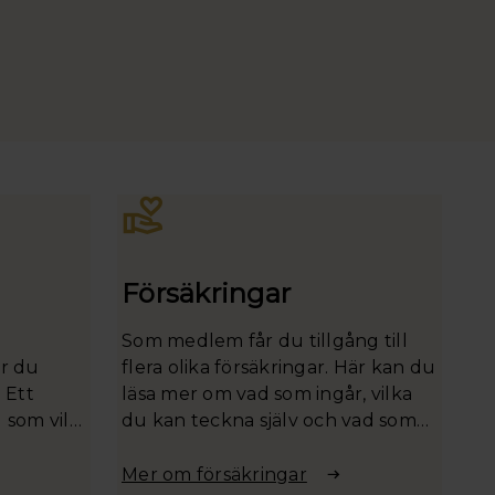
Försäkringar
Som medlem får du tillgång till
r du
flera olika försäkringar. Här kan du
. Ett
läsa mer om vad som ingår, vilka
 som vill
du kan teckna själv och vad som
vägledning
gäller för just dig.
Mer om försäkringar