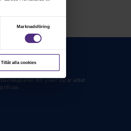
Marknadsföring
Tillåt alla cookies
lemskap eller ditt yrke? Du är alltid
till oss.