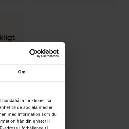
kligt
iljön och
ats?
ligt
Om
llhandahålla funktioner för
nhet till de sociala medier,
onen med information som du
rmation från din enhet till
-adress i förhållande till