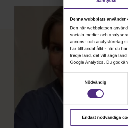
Samtycke
sammanhållen vård under graviditet, födsel och
eftervård kan göra.
Denna webbplats använder 
Den här webbplatsen använder 
sociala medier och analysera v
annons- och analysföretag s
har tillhandahållit - när du h
tredje land, det vill säga la
Google Analytics. Du godkän
Samtyckesval
Nödvändig
Endast nödvändiga co