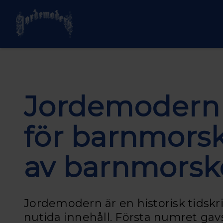
Hoppa till huvudinnehåll
Jordemodern
för barnmors
av barnmorsk
Jordemodern är en historisk tidskr
nutida innehåll. Första numret gavs