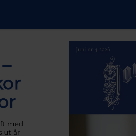
 –
kor
or
ift med
 ut år