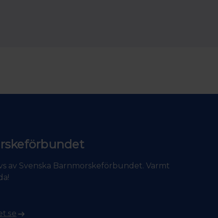
rskeförbundet
vs av Svenska Barnmorskeförbundet. Varmt
da!
t.se