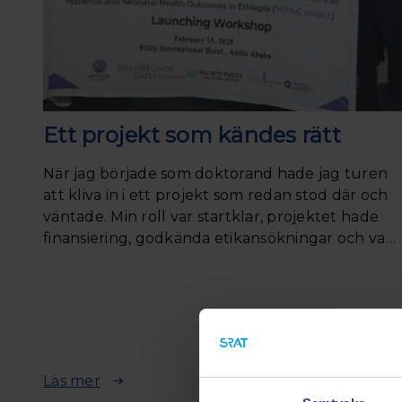
Ett projekt som kändes rätt
När jag började som doktorand hade jag turen
att kliva in i ett projekt som redan stod där och
väntade. Min roll var startklar, projektet hade
finansiering, godkända etikansökningar och var
till viss del redan igång. Att kliva in i projektet
kändes snabbt självklart och att jag hade hittat
rätt. Här fanns ett projekt som förenade så
mycket av det jag länge burit med mig;
intresset för global kvinnohälsa, övertygelsen
om alla kvinnors rätt till trygg och respektfull
Läs mer
vård och nyfikenheten på vilken skillnad