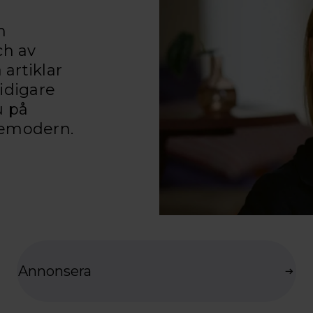
h
ch av
 artiklar
idigare
u på
demodern.
Annonsera