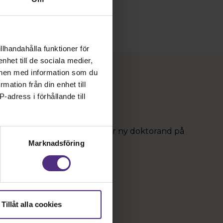
formella delarna av mötet innebär, precis som i
andra föreningar, att granska och godkänna
organisationens styrande dokument, bland
annat verksamhetsberättelse och
årsredovisning.
llhandahålla funktioner för
nhet till de sociala medier,
onen med information som du
rmation från din enhet till
!
-adress i förhållande till
rnmorskan Esther Lloyd som är ny doktorand på
.
Marknadsföring
Tillåt alla cookies