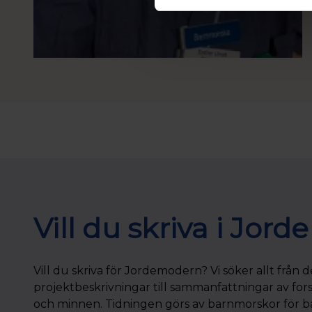
Vill du skriva i Jo
Vill du skriva för Jordemodern? Vi söker allt från 
projektbeskrivningar till sammanfattningar av fors
och minnen. Tidningen görs av barnmorskor för 