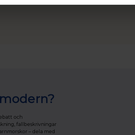
rdemodern?
debatt och
kning, fallbeskrivningar
barnmorskor – dela med