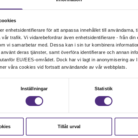
Fler artiklar
cookies
enhetsidentifierare för att anpassa innehållet till användarna, ti
år trafik. Vi vidarebefordrar även enhetsidentifierare - från din e
om vi samarbetar med. Dessa kan i sin tur kombinera informati
ar använt deras tjänster, samt överföra identifierare och annan info
Missa inte
nd utanför EU/EES-området. Dock har vi lagt in anonymisering av IP
ner våra cookies vid fortsatt användande av vår webbplats.
Missa inte att läsa om ba
Sophiahemmets Högskola
Inställningar
Statistik
Läs artikeln
okies
Tillåt urval