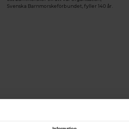
Svenska Barnmorskeförbundet, fyller 140 år.
Läs mer
Information