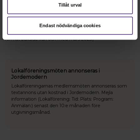
HALVSIDA (satsyta) 125 x 92 mm
Tillåt urval
HELSIDA (utfallande) 145 x 213 mm + 3 mm utfall
HALVSIDA (utfallande) 145 x 107 mm + 3 mm utfall
Endast nödvändiga cookies
BAKSIDA (utfallande) 115 x 153 mm + 3 mm utfall (OBS nytt
format baksida från och med mars 2025.)
Lokalföreningsmöten annonseras i
Jordemodern
Lokalföreningarnas medlemsmöten annonseras som
textannons utan kostnad i Jordemodern. Mejla
information (Lokalförening: Tid: Plats: Program:
Anmälan:) senast den 10:e månaden före
utgivningsmånad.