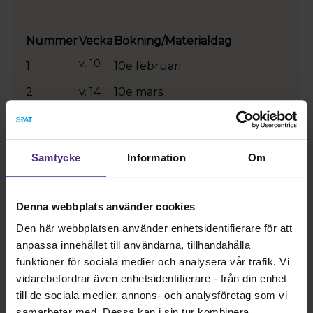
Nummer
Vecka
Bokning/Materialdag
v. 10
1
10e februari
2
v. 14
10e mars
3
v. 19
10e april
4
v. 23
11e maj
5
v. 36
10 augusti
Samtycke
Information
Om
6
v. 40
10 september
7
v. 45
12e oktober
8
v. 49
10e november
Denna webbplats använder cookies
Den här webbplatsen använder enhetsidentifierare för att
anpassa innehållet till användarna, tillhandahålla
funktioner för sociala medier och analysera vår trafik. Vi
vidarebefordrar även enhetsidentifierare - från din enhet
till de sociala medier, annons- och analysföretag som vi
Prislista 2026
samarbetar med. Dessa kan i sin tur kombinera