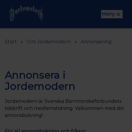
Hoppa till huvudinnehåll
Meny
Start
Om Jordemodern
Annonsering
Annonsera i
Jordemodern
Jordemodern är Svenska Barnmorskeförbundets
tidskrift och medlemstidning. Välkommen med din
annonsbokning!
För all annonsbokning och frågor: