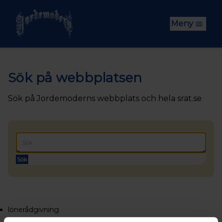
Hoppa till huvudinnehåll
Meny
Sök på webbplatsen
Sök på Jordemoderns webbplats och hela srat.se
Sök
lönerådgivning