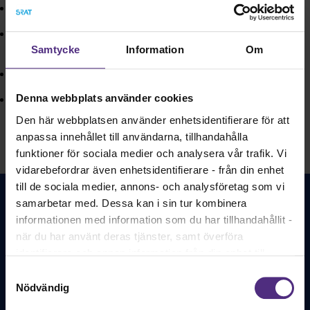
ta del av våra löneseminarier
stora löneskillnader för skolledare i sverige, visar din lön
2024
Samtycke
Information
Om
lönestatistik för skolledare
Denna webbplats använder cookies
löneutveckling
Den här webbplatsen använder enhetsidentifierare för att
anpassa innehållet till användarna, tillhandahålla
funktioner för sociala medier och analysera vår trafik. Vi
vidarebefordrar även enhetsidentifierare - från din enhet
till de sociala medier, annons- och analysföretag som vi
samarbetar med. Dessa kan i sin tur kombinera
informationen med information som du har tillhandahållit -
Jordemodern är en historisk tidskrift med nutida
innehåll. Första numret gavs ut år 1888. En
när du har använt deras tjänster, samt överföra
tidning för och av barnmorskor.
identifierare och annan information från din enhet till
tredje land, det vill säga land utanför EU/EES-området.
Samtyckesval
Bli medlem
Dock har vi lagt in anonymisering av IP-adress i
Nödvändig
förhållande till Google Analytics. Du godkänner våra