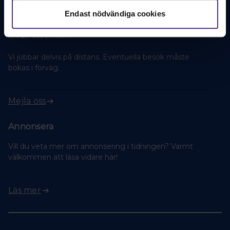
Vill du kontakta redaktionen?
Endast nödvändiga cookies
Baldersgatan 1
114 27 Stockholm
Vi jobbar delvis på distans. Eventuella besök måste
bokas i förväg.
Mejla oss
Annonsera
Vill du veta mer om annonsering i tidningen? Varmt
välkommen att läsa vidare här!
Läs mer