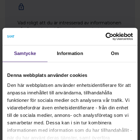
Vad roligt att du är intresserad av informationen
på vår webbplats! För att läsa mer behöver du
vara medlem och logga in. Viss information är
enbart tillgänglig för dig som är förtroendevald.
Har du problem med att logga in? Hör av dig till
Samtycke
Information
Om
kansli@srat.se.
Bli medlem
Logga in
Denna webbplats använder cookies
Den här webbplatsen använder enhetsidentifierare för att
anpassa innehållet till användarna, tillhandahålla
funktioner för sociala medier och analysera vår trafik. Vi
vidarebefordrar även enhetsidentifierare - från din enhet
till de sociala medier, annons- och analysföretag som vi
samarbetar med. Dessa kan i sin tur kombinera
informationen med information som du har tillhandahållit -
när du har använt deras tjänster, samt överföra