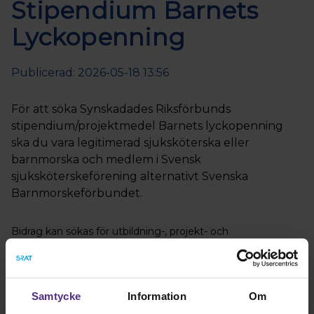
Stipendium Barnets
Lyckopenning
Publicerad: 2026-05-18 13:56
För att söka Synskadades Riksförbunds
stipendium/projektmedel Barnets lyckopenning
ska du vara legitimerad sjuksköterska eller
barnmorska och medlem i Svensk
sjuksköterskeförening alternativt Svenska
Barnmorskeförbundet.
Bidrag kan sökas för utbildning-, projekt- och
utvecklingsarbeten som rör vårdkedjan mödravård-
förlossning-eftervård-neonatalavdelning-barnavårdscentral
eller som syftar till att utveckla relationerna mellan mor,
barn och övrig familj.
Samtycke
Information
Om