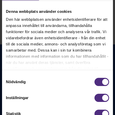
Till ansökan
Denna webbplats använder cookies
Den här webbplatsen använder enhetsidentifierare för att
anpassa innehållet till användarna, tillhandahålla
funktioner för sociala medier och analysera vår trafik. Vi
vidarebefordrar även enhetsidentifierare - från din enhet
till de sociala medier, annons- och analysföretag som vi
samarbetar med. Dessa kan i sin tur kombinera
informationen med information som du har tillhandahållit -
när du har använt deras tjänster, samt överföra
identifierare och annan information från din enhet till
tredje land, det vill säga land utanför EU/EES-området.
Samtyckesval
Dock har vi lagt in anonymisering av IP-adress i
Nödvändig
Svenska Barnmorskeförbundet - för alla
förhållande till Google Analytics. Du godkänner våra
legitimerade barnmorskor och
cookies vid fortsatt användande av vår webbplats.
barnmorskestudenter. Sedan 1886.
Inställningar
Bli medlem
Statistik