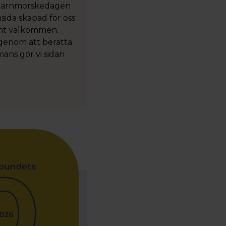
la barnmorskedagen
sida skapad för oss
rmt välkommen.
 genom att berätta
mans gör vi sidan