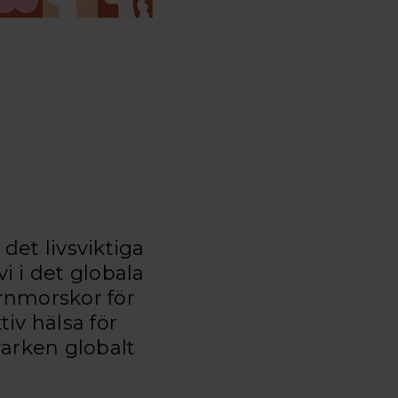
det livsviktiga
i i det globala
rnmorskor för
iv hälsa för
 varken globalt