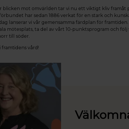
er blicken mot omvärlden tar vi nu ett viktigt kliv framå
örbundet har sedan 1886 verkat för en stark och kuns
dag lanserar vi vår gemensamma färdplan för framtiden
tala mötesplats, ta del av vårt 10-punktsprogram och följ 
rr till söder.
 framtidens vård!
Välkomn