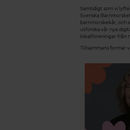
Samtidigt som vi lyft
Svenska Barnmorskef
barnmorskekår, och i
utforska vår nya digi
lokalföreningar från no
Tillsammans formar vi