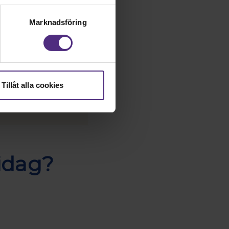
nternationella
Marknadsföring
 landet! På
tar och hälsningar
 under hela dagen.
ar vår dag
Tillåt alla cookies
 idag?