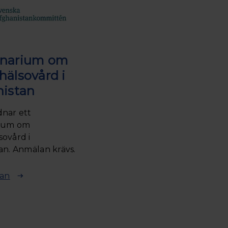
narium om
älsovård i
nistan
nar ett
ium om
ovård i
an. Anmälan krävs.
lan