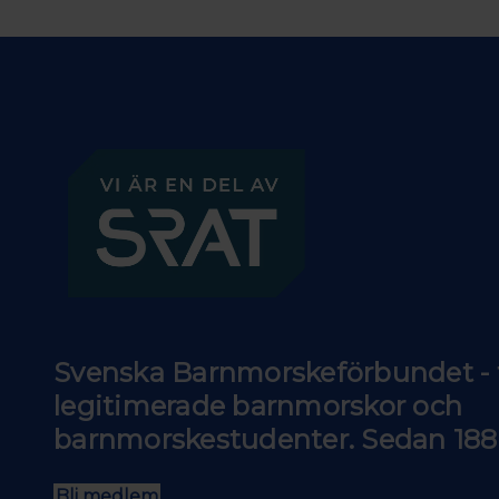
Svenska Barnmorskeförbundet - f
legitimerade barnmorskor och
barnmorskestudenter. Sedan 188
Bli medlem