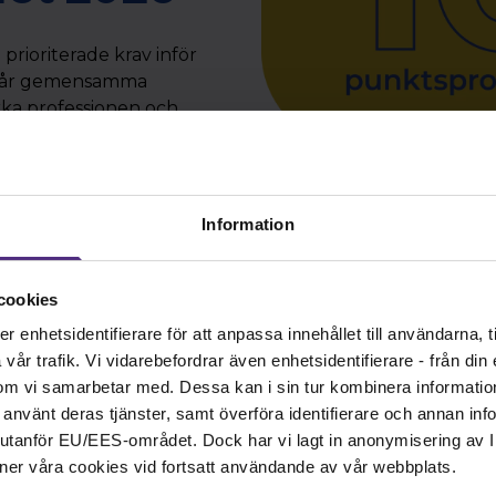
 prioriterade krav inför
r vår gemensamma
ärka professionen och
 vård.
Information
cookies
enhetsidentifierare för att anpassa innehållet till användarna, ti
år trafik. Vi vidarebefordrar även enhetsidentifierare - från din e
om vi samarbetar med. Dessa kan i sin tur kombinera informati
ar använt deras tjänster, samt överföra identifierare och annan info
nd utanför EU/EES-området. Dock har vi lagt in anonymisering av IP
Dagen i s
ner våra cookies vid fortsatt användande av vår webbplats.