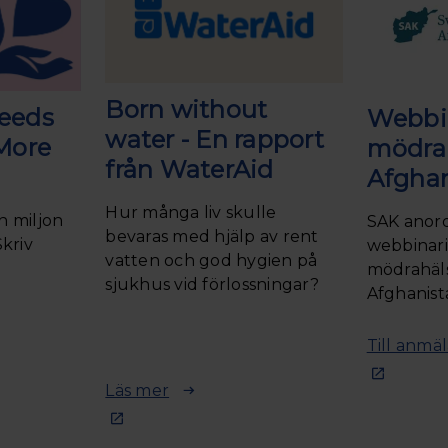
Born without
eeds
Webbi
water - En rapport
More
mödrah
från WaterAid
Afgha
Hur många liv skulle
n miljon
SAK anord
bevaras med hjälp av rent
Skriv
webbinar
vatten och god hygien på
mödrahäls
sjukhus vid förlossningar?
Afghanist
Till anmä
Läs mer