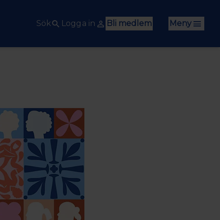
Sök
Logga in
Bli medlem
Meny