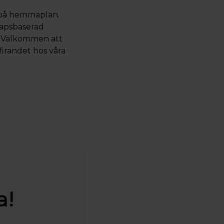
t på hemmaplan.
kapsbaserad
. Välkommen att
firandet hos våra
a!