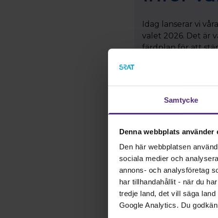
Idag lanserar vi våra
valet 2026. Det ä
färdplan för att st
utveckla framtidens
Läs mer
Samtycke
Denna webbplats använder 
Den här webbplatsen använder 
sociala medier och analysera v
annons- och analysföretag s
har tillhandahållit - när du h
tredje land, det vill säga la
Google Analytics. Du godkän