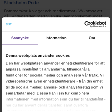
Stockholm Pride
Barnmorskor, kollegor och medlemmar • Välkomna att
gå i Prideparaden med Svenska Barnmorskeförbundet 🏳️‍🌈
Läs mer
Samtycke
Information
Om
Denna webbplats använder cookies
Den här webbplatsen använder enhetsidentifierare för att
anpassa innehållet till användarna, tillhandahålla
funktioner för sociala medier och analysera vår trafik. Vi
vidarebefordrar även enhetsidentifierare - från din enhet
till de sociala medier, annons- och analysföretag som vi
Ett stort och varmt grattis på 140-årsdagen
samarbetar med. Dessa kan i sin tur kombinera
informationen med information som du har tillhandahållit -
Med stolthet och största glädje gratulerar jag oss
när du har använt deras tjänster, samt överföra
barnmorskor till att vår organisation, Svenska
identifierare och annan information från din enhet till
Barnmorskeförbundet, fyller 140 år.