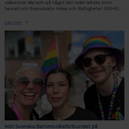
välkomnar alla som på något sätt leder arbete inom
Sexuell och Reproduktiv Hälsa och Rättigheter (SRHR).
Under två inspirerande dagar får du ta del av
föreläsningar, samtal och workhops.
Läs mer
Möt Svenska Barnmorskeförbundet på