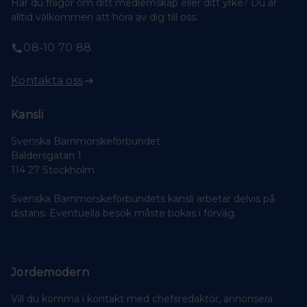
Har du frågor om ditt medlemskap eller ditt yrke? Du är
alltid välkommen att höra av dig till oss.
08-10 70 88
Kontakta oss
Kansli
Svenska Barnmorskeförbundet
Baldersgatan 1
114 27 Stockholm
Svenska Barnmorskeförbundets kansli arbetar delvis på
distans. Eventuella besök måste bokas i förväg.
Jordemodern
Vill du komma i kontakt med chefsredaktör, annonsera