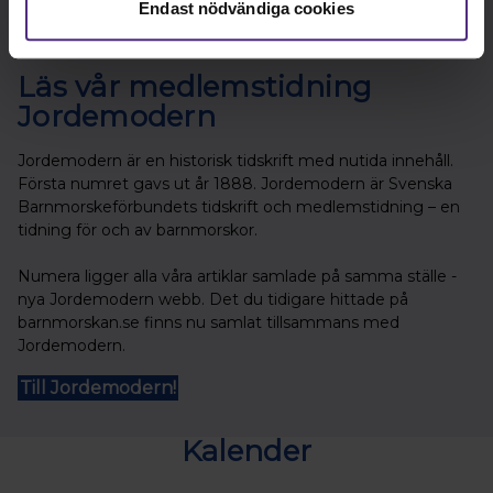
Endast nödvändiga cookies
Läs vår medlemstidning
Jordemodern
Jordemodern är en historisk tidskrift med nutida innehåll.
Första numret gavs ut år 1888. Jordemodern är Svenska
Barnmorskeförbundets tidskrift och medlemstidning – en
tidning för och av barnmorskor.
Numera ligger alla våra artiklar samlade på samma ställe -
nya Jordemodern webb. Det du tidigare hittade på
barnmorskan.se finns nu samlat tillsammans med
Jordemodern.
Till Jordemodern!
Kalender