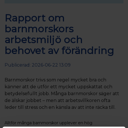
Rapport om
barnmorskors
arbetsmiljö och
behovet av förändring
Publicerad: 2026-06-22 13:09
Barnmorskor trivs som regel mycket bra och
känner att de utför ett mycket uppskattat och
betydelsefullt jobb. Många barnmorskor säger att
de älskar jobbet – men att arbetsvillkoren ofta
leder till stress och en känsla av att inte räcka till.
Alltför många barnmorskor upplever en hög