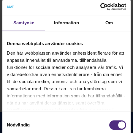
arbetsbelastning och har svårt att få raster och pauser
under arbetsdagen. Många upplever är svårt att få balans
mellan familj, arbete och fritid och har lite ork mellan
arbetspassen. Nästan hälften av alla barnmorskor har valt
Samtycke
Information
Om
att arbeta deltid och den vanligaste orsaken är att
arbetsbelastningen är för tung. Resultaten i den här
rapporten visar ett tydligt mönster. Arbetsgivare ett
Denna webbplats använder cookies
arbetsmiljöansvar som de helt enkelt inte lever upp
till.
Den här webbplatsen använder enhetsidentifierare för att
anpassa innehållet till användarna, tillhandahålla
funktioner för sociala medier och analysera vår trafik. Vi
Läs rapporten
vidarebefordrar även enhetsidentifierare - från din enhet
till de sociala medier, annons- och analysföretag som vi
samarbetar med. Dessa kan i sin tur kombinera
informationen med information som du har tillhandahållit -
när du har använt deras tjänster, samt överföra
identifierare och annan information från din enhet till
tredje land, det vill säga land utanför EU/EES-området.
Samtyckesval
Dock har vi lagt in anonymisering av IP-adress i
Nödvändig
förhållande till Google Analytics. Du godkänner våra