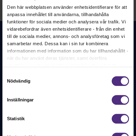
Den här webbplatsen använder enhetsidentifierare för att
anpassa innehållet till användarna, tillhandahålla
funktioner för sociala medier och analysera vår trafik. Vi
vidarebefordrar även enhetsidentifierare - från din enhet
till de sociala medier, annons- och analysföretag som vi
samarbetar med. Dessa kan i sin tur kombinera
informationen med information som du har tillhandahållit -
när du har använt deras tjänster, samt överföra
identifierare och annan information från din enhet till
Svenska Barnmorskeförbundet - för alla
tredje land, det vill säga land utanför EU/EES-området.
legitimerade barnmorskor och
Samtyckesval
barnmorskestudenter. Sedan 1886.
Dock har vi lagt in anonymisering av IP-adress i
Nödvändig
förhållande till Google Analytics. Du godkänner våra
Bli medlem
cookies vid fortsatt användande av vår webbplats.
Inställningar
Statistik
Kontakt
Har du frågor om ditt medlemskap eller ditt yrke? Du är