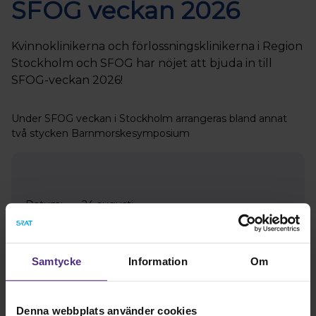
SFOG veckan 2026
Kvinnoklinikerna och förlossningsklinikerna i Region
Stockholm och SFOG har nöjet att bjuda in till
SFOG-veckan 2026!
Under SFOG veckan i Stockholm arrangeras bland annat
två stycken Barnmorskesymposium
Datum:
24 augusti
Anmälan
Samtycke
Information
Om
Denna webbplats använder cookies