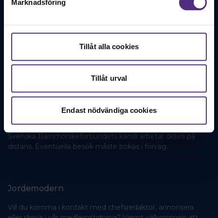
Marknadsföring
alltid välkommen att höra av dig till oss.
08-10 70 88
Tillåt alla cookies
Kontakta oss
Kansli
Tillåt urval
Svenska Barnmorskeförbundet
Baldersgatan 1
Endast nödvändiga cookies
114 27 Stockholm
Svenska Barnmorskeförbundets kansli arbetar delvis på
distans. Eventuella besök måste bokas i förväg.
Jordemodern
Vill du komma i kontakt med chefsredaktör, annonsera
eller skriva i vår medlemstidning? Varmt välkommen att