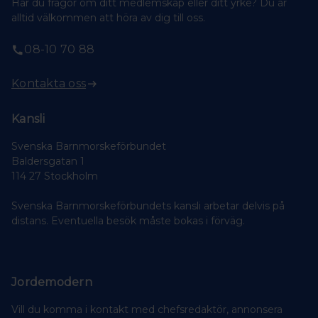
Har du frågor om ditt medlemskap eller ditt yrke? Du är
alltid välkommen att höra av dig till oss.
08-10 70 88
Kontakta oss
Kansli
Svenska Barnmorskeförbundet
Baldersgatan 1
114 27 Stockholm
Svenska Barnmorskeförbundets kansli arbetar delvis på
distans. Eventuella besök måste bokas i förväg.
Jordemodern
Vill du komma i kontakt med chefsredaktör, annonsera