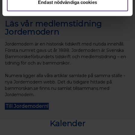
Endast nödvändiga cookies
Läs vår medlemstidning
Jordemodern
Jordemodern är en historisk tidskrift med nutida innehåll.
Första numret gavs ut år 1888. Jordemodern är Svenska
Barnmorskeförbundets tidskrift och medlemstidning – en
tidning för och av barnmorskor.
Numera ligger alla våra artiklar samlade på samma ställe -
nya Jordemodern webb. Det du tidigare hittade på
barnmorskan.se finns nu samlat tillsammans med
Jordemodern.
Till Jordemodern!
Kalender