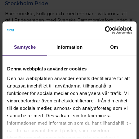
Stockholm Pride
Barnmorskor, kollegor och medlemmar • Välkomna att
gå i Prideparaden med Svenska Barnmorskeförbundet 🏳️‍🌈
Läs mer
Samtycke
Information
Om
Denna webbplats använder cookies
Den här webbplatsen använder enhetsidentifierare för att
anpassa innehållet till användarna, tillhandahålla
funktioner för sociala medier och analysera vår trafik. Vi
vidarebefordrar även enhetsidentifierare - från din enhet
till de sociala medier, annons- och analysföretag som vi
Ett stort och varmt grattis på 140-årsdagen
samarbetar med. Dessa kan i sin tur kombinera
informationen med information som du har tillhandahållit -
Med stolthet och största glädje gratulerar jag oss
när du har använt deras tjänster, samt överföra
barnmorskor till att vår organisation, Svenska
identifierare och annan information från din enhet till
Barnmorskeförbundet, fyller 140 år.