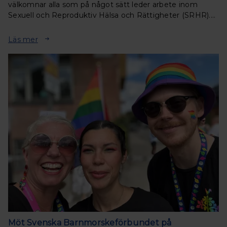
välkomnar alla som på något sätt leder arbete inom
Sexuell och Reproduktiv Hälsa och Rättigheter (SRHR).
Under två inspirerande dagar får du ta del av
föreläsningar, samtal och workhops.
Läs mer
Möt Svenska Barnmorskeförbundet på