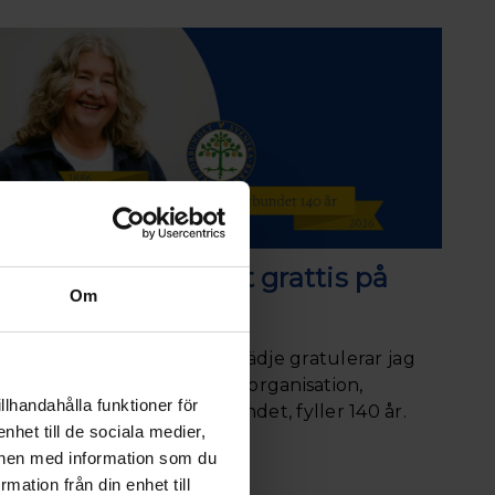
Ett stort och varmt grattis på
Om
140-årsdagen
Med stolthet och största glädje gratulerar jag
oss barnmorskor till att vår organisation,
llhandahålla funktioner för
Svenska Barnmorskeförbundet, fyller 140 år.
nhet till de sociala medier,
onen med information som du
rmation från din enhet till