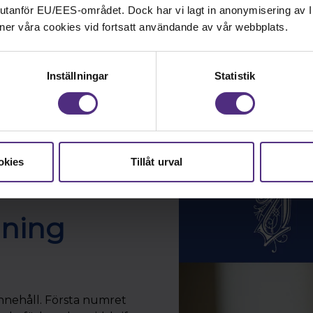
Barnmorskor, kollegor och medlemmar •
nd utanför EU/EES-området. Dock har vi lagt in anonymisering av IP
Välkomna att gå i Prideparaden med Svenska
ner våra cookies vid fortsatt användande av vår webbplats.
Barnmorskeförbundet 🏳️‍🌈
Läs mer
Inställningar
Statistik
Fler nyheter
okies
Tillåt urval
dning
innehåll. Första numret