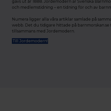
gavs ut år 1888. Jordemodern är Svenska Barnmor
och medlemstidning – en tidning för och av barn
Numera ligger alla våra artiklar samlade på samm
webb. Det du tidigare hittade på barnmorskan.se 
tillsammans med Jordemodern.
Till Jordemodern!