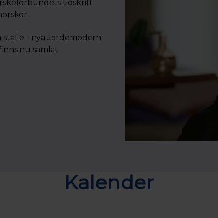
skeförbundets tidskrift
morskor.
a ställe - nya Jordemodern
finns nu samlat
Kalender