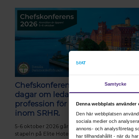
Chefskonferensen är här – två
Samtycke
dagar om ledarskap och
profession för dig som leder
Denna webbplats använder 
inom SRHR.
Den här webbplatsen använder 
sociala medier och analysera v
5-6 oktober 2026 går årets chefskonferens av
annons- och analysföretag s
stapeln på Elite Hotel Marina Tower. Svenska
har tillhandahållit - när du h