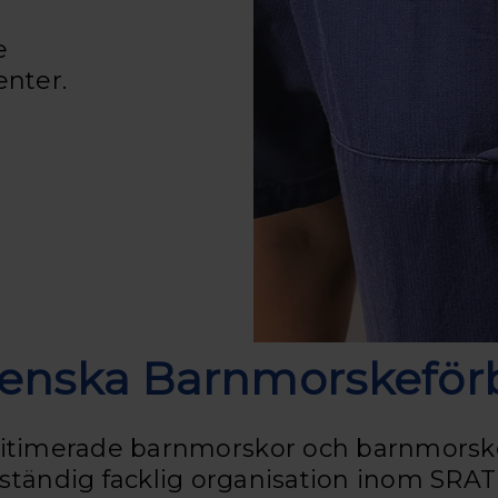
e
nter.
enska Barnmorskeför
egitimerade barnmorskor och barnmorsk
ständig facklig organisation inom SRAT