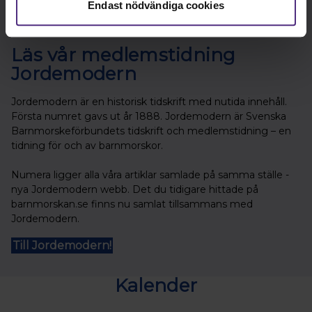
Endast nödvändiga cookies
Läs vår medlemstidning
Jordemodern
Jordemodern är en historisk tidskrift med nutida innehåll.
Första numret gavs ut år 1888. Jordemodern är Svenska
Barnmorskeförbundets tidskrift och medlemstidning – en
tidning för och av barnmorskor.
Numera ligger alla våra artiklar samlade på samma ställe -
nya Jordemodern webb. Det du tidigare hittade på
barnmorskan.se finns nu samlat tillsammans med
Jordemodern.
Till Jordemodern!
Kalender