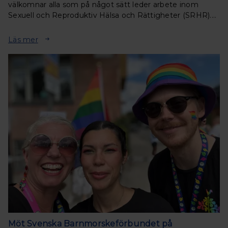
välkomnar alla som på något sätt leder arbete inom
Sexuell och Reproduktiv Hälsa och Rättigheter (SRHR).
Under två inspirerande dagar får du ta del av
föreläsningar, samtal och workhops.
Läs mer
Möt Svenska Barnmorskeförbundet på