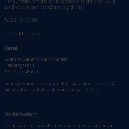
Har du frågor om ditt medlemskap eller ditt yrke? Du är
alltid välkommen att höra av dig till oss.
08-10 70 88
Kontakta oss
Kansli
Svenska Barnmorskeförbundet
Baldersgatan 1
114 27 Stockholm
Svenska Barnmorskeförbundets kansli arbetar delvis på
distans. Eventuella besök måste bokas i förväg.
Jordemodern
Vill du komma i kontakt med chefsredaktör, annonsera