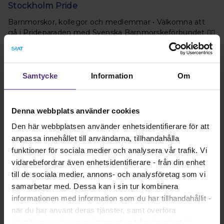
Stockholm Pride
Barnmorskor, kollegor och medlemmar • Välkomna att
gå i Prideparaden med Svenska Barnmorskeförbundet 🏳️‍🌈
Läs mer
Samtycke
Information
Om
Denna webbplats använder cookies
Den här webbplatsen använder enhetsidentifierare för att
anpassa innehållet till användarna, tillhandahålla
funktioner för sociala medier och analysera vår trafik. Vi
vidarebefordrar även enhetsidentifierare - från din enhet
till de sociala medier, annons- och analysföretag som vi
Ett stort och varmt grattis på 140-årsdagen
samarbetar med. Dessa kan i sin tur kombinera
informationen med information som du har tillhandahållit -
Med stolthet och största glädje gratulerar jag oss
när du har använt deras tjänster, samt överföra
barnmorskor till att vår organisation, Svenska
identifierare och annan information från din enhet till
Barnmorskeförbundet, fyller 140 år.