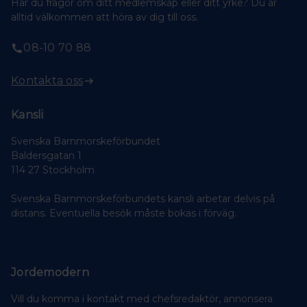
Har du frågor om ditt medlemskap eller ditt yrke? Du är
alltid välkommen att höra av dig till oss.
08-10 70 88
Kontakta oss
Kansli
Svenska Barnmorskeförbundet
Baldersgatan 1
114 27 Stockholm
Svenska Barnmorskeförbundets kansli arbetar delvis på
distans. Eventuella besök måste bokas i förväg.
Jordemodern
Vill du komma i kontakt med chefsredaktör, annonsera