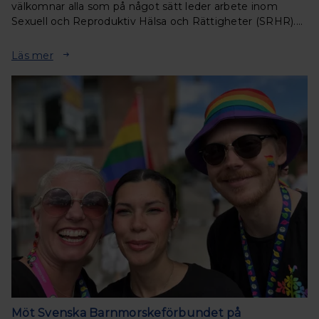
välkomnar alla som på något sätt leder arbete inom
Sexuell och Reproduktiv Hälsa och Rättigheter (SRHR).
Under två inspirerande dagar får du ta del av
föreläsningar, samtal och workhops.
Läs mer
Möt Svenska Barnmorskeförbundet på