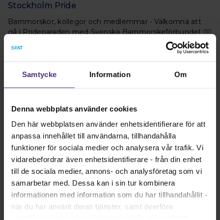
Stockholm Pride
Barnmorskor, kollegor och medlemmar • Välkomna att
gå i Prideparaden med Svenska Barnmorskeförbundet 🏳️‍🌈
Läs mer
Samtycke
Information
Om
Denna webbplats använder cookies
Den här webbplatsen använder enhetsidentifierare för att
anpassa innehållet till användarna, tillhandahålla
funktioner för sociala medier och analysera vår trafik. Vi
vidarebefordrar även enhetsidentifierare - från din enhet
till de sociala medier, annons- och analysföretag som vi
Ett stort och varmt grattis på 140-årsdagen
samarbetar med. Dessa kan i sin tur kombinera
informationen med information som du har tillhandahållit -
Med stolthet och största glädje gratulerar jag oss
när du har använt deras tjänster, samt överföra
barnmorskor till att vår organisation, Svenska
identifierare och annan information från din enhet till
Barnmorskeförbundet, fyller 140 år.