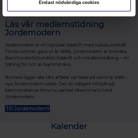
Endast nödvändiga cookies
Läs vår medlemstidning
Jordemodern
Jordemodern är en historisk tidskrift med nutida innehåll.
Första numret gavs ut år 1888. Jordemodern är Svenska
Barnmorskeförbundets tidskrift och medlemstidning – en
tidning för och av barnmorskor.
Numera ligger alla våra artiklar samlade på samma ställe -
nya Jordemodern webb. Det du tidigare hittade på
barnmorskan.se finns nu samlat tillsammans med
Jordemodern.
Till Jordemodern!
Kalender