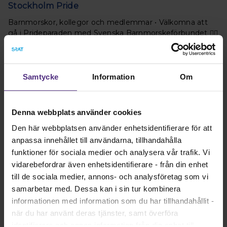
Stockholm Pride
Barnmorskor, kollegor och medlemmar • Välkomna att
gå i Prideparaden med Svenska Barnmorskeförbundet 🏳️‍🌈
Läs mer
Samtycke
Information
Om
Denna webbplats använder cookies
Den här webbplatsen använder enhetsidentifierare för att
anpassa innehållet till användarna, tillhandahålla
funktioner för sociala medier och analysera vår trafik. Vi
vidarebefordrar även enhetsidentifierare - från din enhet
till de sociala medier, annons- och analysföretag som vi
Ett stort och varmt grattis på 140-årsdagen
samarbetar med. Dessa kan i sin tur kombinera
informationen med information som du har tillhandahållit -
Med stolthet och största glädje gratulerar jag oss
när du har använt deras tjänster, samt överföra
barnmorskor till att vår organisation, Svenska
identifierare och annan information från din enhet till
Barnmorskeförbundet, fyller 140 år.