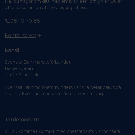
Har du frågor om ditt medlemskap eller ditt yrke? Du är
alltid välkommen att höra av dig till oss.
08-10 70 88
Kontakta oss
Kansli
Svenska Barnmorskeförbundet
Baldersgatan 1
114 27 Stockholm
Svenska Barnmorskeförbundets kansli arbetar delvis på
distans. Eventuella besök måste bokas i förväg.
Jordemodern
Vill du komma i kontakt med chefsredaktör, annonsera