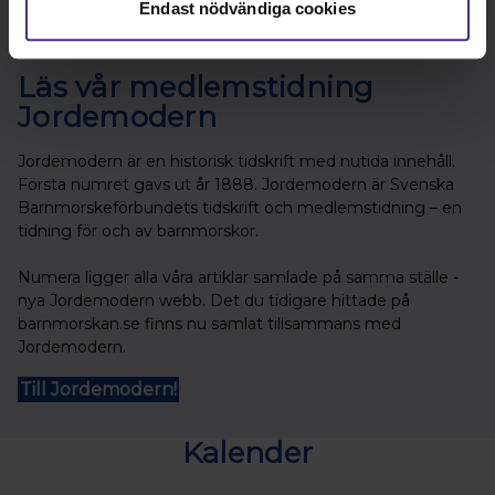
Endast nödvändiga cookies
Läs vår medlemstidning
Jordemodern
Jordemodern är en historisk tidskrift med nutida innehåll.
Första numret gavs ut år 1888. Jordemodern är Svenska
Barnmorskeförbundets tidskrift och medlemstidning – en
tidning för och av barnmorskor.
Numera ligger alla våra artiklar samlade på samma ställe -
nya Jordemodern webb. Det du tidigare hittade på
barnmorskan.se finns nu samlat tillsammans med
Jordemodern.
Till Jordemodern!
Kalender