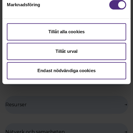
barn
Marknadsföring
Tillåt alla cookies
Läs mer
Fler kalenderhändelser
Tillåt urval
Till stöd för ditt yrkesutövande
Endast nödvändiga cookies
Kliniska riktlinjer
Resurser
Nätverk och samarbeten