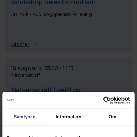
Workshop Selektiv mutism
Arr: ALF - Audiologopædisk Forening
Läs mer
18 augusti kl. 13:00 - 14:15
Nätverksträff
Nätverksträff SvePLog
Arr: SvePLog
Samtycke
Information
Om
Läs mer