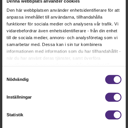
Denna webbplats använder cookies
Den här webbplatsen använder enhetsidentifierare för att
anpassa innehållet till användarna, tillhandahålla
4 september - 5 september
funktioner för sociala medier och analysera vår trafik. Vi
Konferens
vidarebefordrar även enhetsidentifierare - från din enhet
till de sociala medier, annons- och analysföretag som vi
Konferens SvePLog
samarbetar med. Dessa kan i sin tur kombinera
Arr: SvePlog
informationen med information som du har tillhandahållit -
när du har använt deras tjänster, samt överföra
identifierare och annan information från din enhet till
tredje land, det vill säga land utanför EU/EES-området.
Samtyckesval
Läs mer
Dock har vi lagt in anonymisering av IP-adress i
Nödvändig
förhållande till Google Analytics. Du godkänner våra
cookies vid fortsatt användande av vår webbplats.
Inställningar
11 september kl. 09:00 - 11:00
Nätverksträff, Digitalt
Statistik
Nätverksträff ät- och sväljsvårigheter