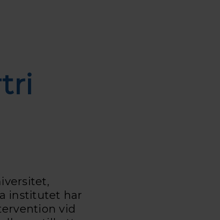
tri
versitet,
 institutet har
tervention vid