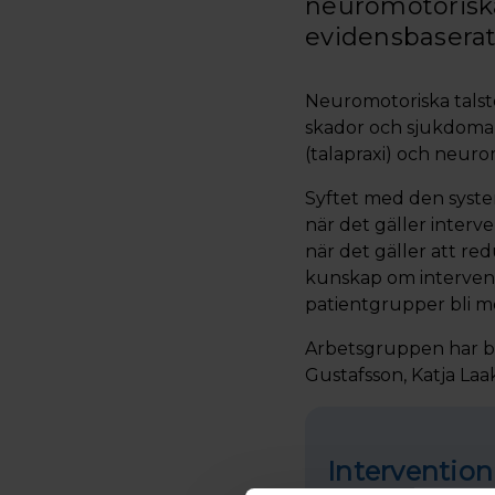
neuromotoriska 
evidensbaserat 
Neuromotoriska talst
skador och sjukdoma
(talapraxi) och neurom
Syftet med den syste
när det gäller interve
när det gäller att r
kunskap om interven
patientgrupper bli m
Arbetsgruppen har bes
Gustafsson, Katja La
Intervention