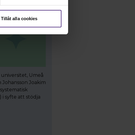
Tillåt alla cookies
 universitet, Umeå
tin Johansson Joakim
 systematisk
 syfte att stödja