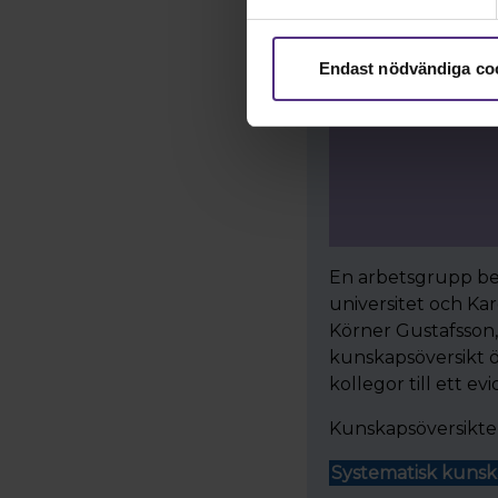
Endast nödvändiga co
En arbetsgrupp bes
universitet och Kar
Körner Gustafsson,
kunskapsöversikt öv
kollegor till ett e
Kunskapsöversikten
Systematisk kunsk