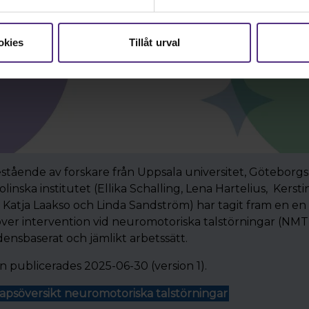
okies
Tillåt urval
tående av forskare från Uppsala universitet, Göteborgs
olinska institutet (Ellika Schalling, Lena Hartelius, Kers
 Katja Laakso och Linda Sandström) har tagit fram en en
er intervention vid neuromotoriska talstörningar (NMT) i
vidensbaserat och jämlikt arbetssätt.
 publicerades 2025-06-30 (version 1).
apsöversikt neuromotoriska talstörningar