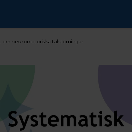
t om neuromotoriska talstörningar