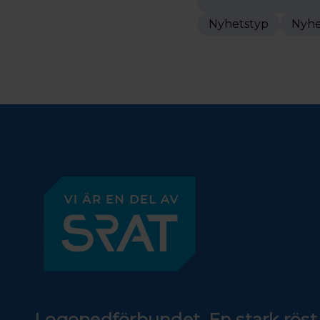
Nyhetstyp
Nyhe
Logopedförbundet. En stark röst 