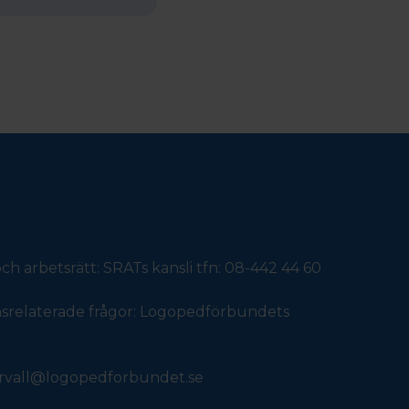
 arbetsrätt: SRATs kansli tfn: 08-442 44 60
nsrelaterade frågor: Logopedförbundets
ervall@logopedforbundet.se