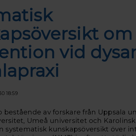
matisk
apsöversikt om
ention vid dysar
lapraxi
30 18:59
 bestående av forskare från Uppsala uni
rsitet, Umeå universitet och Karolinska
en systematisk kunskapsöversikt över in