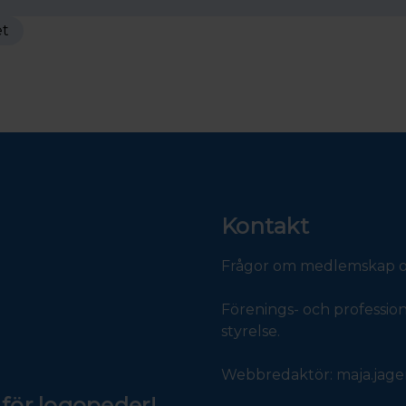
t
Kontakt
Frågor om medlemskap och
Förenings- och professio
styrelse.
Webbredaktör: maja.jag
för logopeder!