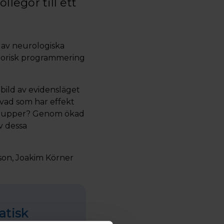
llegor till ett
 av neurologiska
torisk programmering
bild av evidensläget
m vad som har effekt
ntgrupper? Genom ökad
v dessa
sson, Joakim Körner
atisk