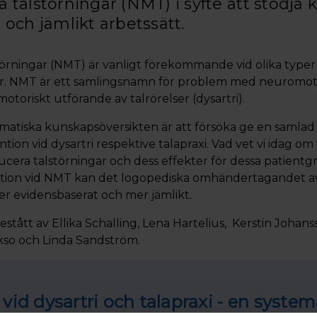
talstörningar (NMT) i syfte att stödja ko
och jämlikt arbetssätt.
örningar (NMT) är vanligt förekommande vid olika typer
r. NMT är ett samlingsnamn för problem med neuromo
otoriskt utförande av talrörelser (dysartri).
matiska kunskapsöversikten är att försöka ge en samlad 
ntion vid dysartri respektive talapraxi. Vad vet vi idag o
educera talstörningar och dess effekter för dessa patie
tion vid NMT kan det logopediska omhändertagandet a
er evidensbaserat och mer jämlikt.
tått av Ellika Schalling, Lena Hartelius, Kerstin Johan
akso och Linda Sandström.
 vid dysartri och talapraxi - en system