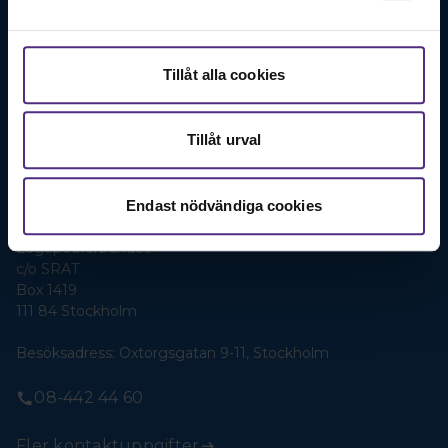
Förenings- och professionsrelaterade frågor:
Logopedförbundets styrelse.
Tillåt alla cookies
Webbredaktör: maja.jagervall@logopedforbundet.se
Tillåt urval
Mejla styrelsen
Endast nödvändiga cookies
Kansli
Logopedförbundet
c/o SRAT
Box 1419
111 84 Stockholm
Besöksadress: Oxtorgsgatan 9-11, Stockholm
08-442 44 60
Fler kontaktuppgifter