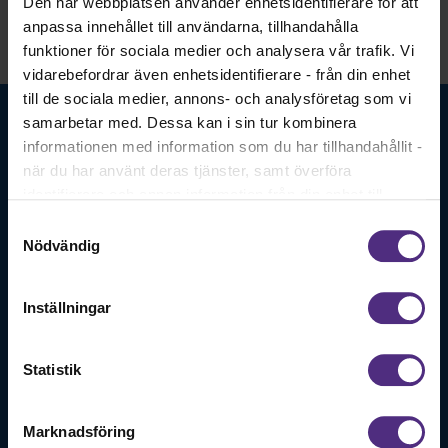
Den här webbplatsen använder enhetsidentifierare för att
anpassa innehållet till användarna, tillhandahålla
funktioner för sociala medier och analysera vår trafik. Vi
vidarebefordrar även enhetsidentifierare - från din enhet
till de sociala medier, annons- och analysföretag som vi
samarbetar med. Dessa kan i sin tur kombinera
informationen med information som du har tillhandahållit -
när du har använt deras tjänster, samt överföra
identifierare och annan information från din enhet till
tredje land, det vill säga land utanför EU/EES-området.
Samtyckesval
Logopedförbundet. En stark röst för logopeder!
Dock har vi lagt in anonymisering av IP-adress i
Nödvändig
förhållande till Google Analytics. Du godkänner våra
Bli medlem
cookies vid fortsatt användande av vår webbplats.
Inställningar
Statistik
Kontakt
Frågor om medlemskap och arbetsrätt: SRATs kansli tfn:
Marknadsföring
08-442 44 60