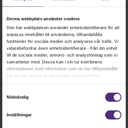
Denna webbplats använder cookies
Den här webbplatsen använder enhetsidentifierare för att
anpassa innehållet till användarna, tillhandahålla
funktioner för sociala medier och analysera vår trafik. Vi
vidarebefordrar även enhetsidentifierare - från din enhet
till de sociala medier, annons- och analysföretag som vi
samarbetar med. Dessa kan i sin tur kombinera
informationen med information som du har tillhandahållit -
när du har använt deras tjänster, samt överföra
identifierare och annan information från din enhet till
Logopedförbundet är måna om att synliggöra det
tredje land, det vill säga land utanför EU/EES-området.
Samtyckesval
viktiga arbete som utförs i de olika nationella
Dock har vi lagt in anonymisering av IP-adress i
Nödvändig
nätverken för olika logopediska diagnos- och
förhållande till Google Analytics. Du godkänner våra
arbetsområden.
cookies vid fortsatt användande av vår webbplats.
Inställningar
Nätverken driver frågor kring nationella riktlinjer,
terminologi, bedömning och behandling.