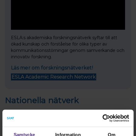
ESLA:s akademiska forskningsnätverk syftar till att
ökad kunskap och förståelse för olika typer av
kommunikationsstörningar genom samverkande och
innovativ forskning.
Läs mer om forskningsnätverket!
ESLA Academic Research Network
Nationella nätverk
Hitta ditt nätverk!
Samtycke
Information
Om