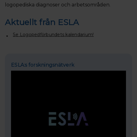
logopediska diagnoser och arbetsområden.
Aktuellt från ESLA
Se Logopedförbundets kalendarium!
ESLA:s forskningsnätverk