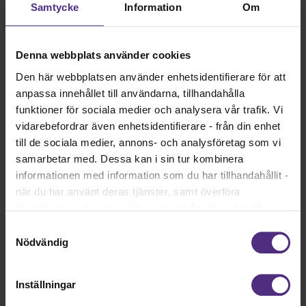
Samtycke
Information
Om
GDPR i ditt fackliga uppdrag
Denna webbplats använder cookies
Uppgifter om medlemskap i en facklig organisation är
känsliga personuppgifter där särskilt höga krav ställs. Här
Den här webbplatsen använder enhetsidentifierare för att
hittar du mer information.
anpassa innehållet till användarna, tillhandahålla
funktioner för sociala medier och analysera vår trafik. Vi
Om GDPR i ditt fackliga uppdrag
vidarebefordrar även enhetsidentifierare - från din enhet
till de sociala medier, annons- och analysföretag som vi
samarbetar med. Dessa kan i sin tur kombinera
informationen med information som du har tillhandahållit -
när du har använt deras tjänster, samt överföra
Material och mallar
identifierare och annan information från din enhet till
Här hittar du som förtroendevald material och mallar för
tredje land, det vill säga land utanför EU/EES-området.
dig i ditt uppdrag.
Samtyckesval
Dock har vi lagt in anonymisering av IP-adress i
Nödvändig
Material och mallar
förhållande till Google Analytics. Du godkänner våra
cookies vid fortsatt användande av vår webbplats.
Inställningar