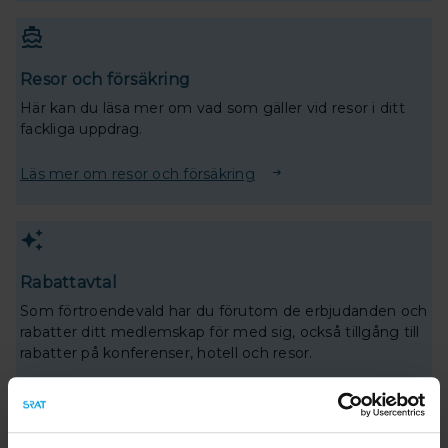
Resor och försäkring
Här kan du läsa mer om vad som gäller vid resor i ditt
fackliga uppdrag.
Läs mer om resor och försäkring
Rabattavtal
Som förtroendevald har du förutom de erbjudanden och
rabatter ditt medlemskap för med sig, också tillgång till
rabatter på konferenser, hotell och resor.
Läs mer om dina rabattavtal