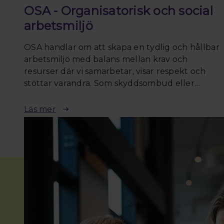
OSA - Organisatorisk och social
arbetsmiljö
OSA handlar om att skapa en tydlig och hållbar
arbetsmiljö med balans mellan krav och
resurser där vi samarbetar, visar respekt och
stöttar varandra. Som skyddsombud eller
fackligt förtroendevald har du en central roll i
att upptäcka risker, driva på för förbättringar
Läs mer
och säkerställa att arbetsgivaren arbetar
systematiskt med OSA enligt lagkraven.