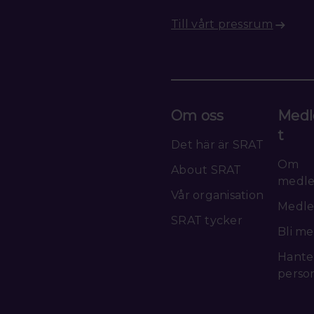
Till vårt pressrum
Om oss
Medl
t
Det här är SRAT
Om
About SRAT
medl
Vår organisation
Medle
SRAT tycker
Bli m
Hante
perso