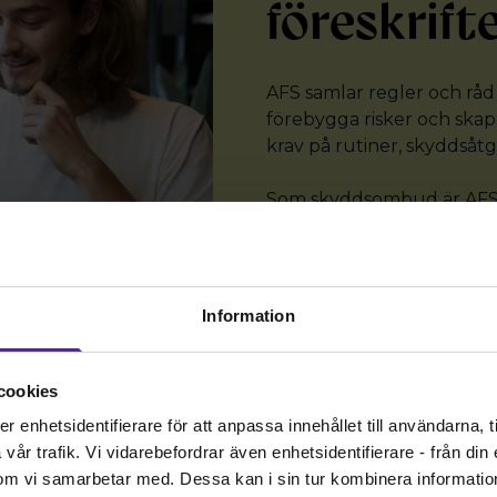
föreskrift
AFS samlar regler och råd
förebygga risker och skap
krav på rutiner, skyddsåtg
Som skyddsombud är AFS ett
veta vad som gäller och hu
Läs mer på Arbetsmiljöve
Information
cookies
enhetsidentifierare för att anpassa innehållet till användarna, ti
år trafik. Vi vidarebefordrar även enhetsidentifierare - från din e
om vi samarbetar med. Dessa kan i sin tur kombinera informati