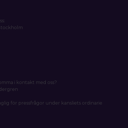
ss:
 Stockholm
 komma i kontakt med oss?
idergren
nglig för pressfrågor under kansliets ordinarie