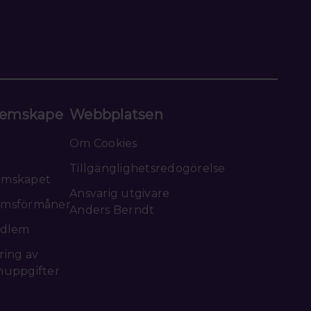
emskape
Webbplatsen
Om Cookies
Tillgänglighetsredogörelse
emskapet
Ansvarig utgivare
msförmåner
Anders Berndt
edlem
ring av
nuppgifter