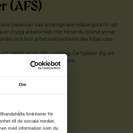
er (AFS)
 som beskriver vad arbetsgivare måste göra för att
a en trygg arbetsmiljö. Här hittar du bland annat
ärder och hur arbetsmiljöarbetet ska följas upp.
 viktigt stöd i ditt uppdrag. De hjälper dig att
r arbetsplatsen kan bli säkrare.
rkets hemsida
Om
llhandahålla funktioner för
nhet till de sociala medier,
onen med information som du