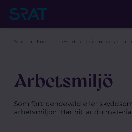
Hoppa till huvudinnehåll
Start
Förtroendevald
I ditt uppdrag
Arbetsmiljö
Som förtroendevald eller skyddsom
arbetsmiljön. Här hittar du materia