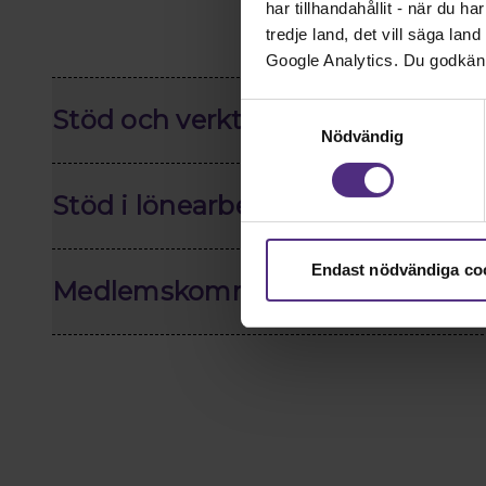
har tillhandahållit - när du h
tredje land, det vill säga la
Google Analytics. Du godkän
Samtyckesval
Stöd och verktyg i ditt uppdrag
Nödvändig
Stöd i lönearbetet
Endast nödvändiga co
Medlemskommunikation