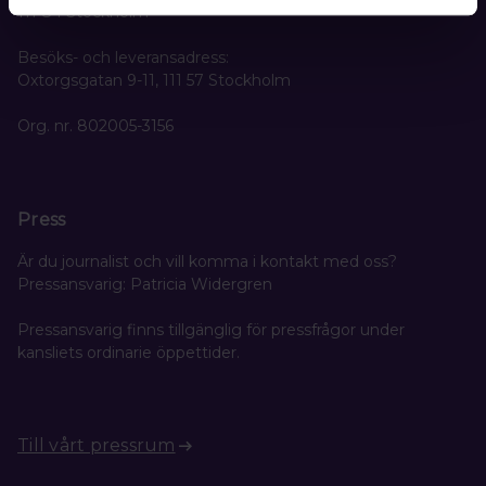
111 84 Stockholm
Besöks- och leveransadress:
Oxtorgsgatan 9-11, 111 57 Stockholm
Org. nr. 802005-3156
Press
Är du journalist och vill komma i kontakt med oss?
Pressansvarig: Patricia Widergren
Pressansvarig finns tillgänglig för pressfrågor under
kansliets ordinarie öppettider.
Till vårt pressrum