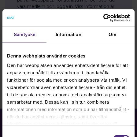
vara medlem och logga in. Viss information är
enbart tillgänglig för dig som är förtroendevald.
Har du problem med att logga in? Hör av dig till
kansli@srat.se.
Samtycke
Information
Om
Bli medlem
Logga in
Denna webbplats använder cookies
Den här webbplatsen använder enhetsidentifierare för att
anpassa innehållet till användarna, tillhandahålla
funktioner för sociala medier och analysera vår trafik. Vi
vidarebefordrar även enhetsidentifierare - från din enhet
till de sociala medier, annons- och analysföretag som vi
samarbetar med. Dessa kan i sin tur kombinera
informationen med information som du har tillhandahållit -
när du har använt deras tjänster, samt överföra
identifierare och annan information från din enhet till
tredje land, det vill säga land utanför EU/EES-området.
Samtyckesval