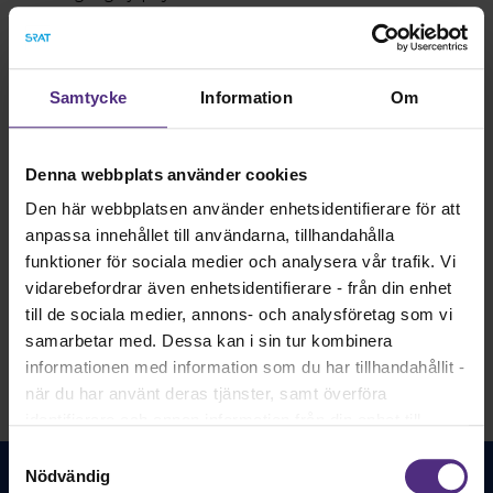
10-punktsprogram. Vi får också ta del av både barnmorskan
Jennifer Berglund och barnmorskan Lina P Isakssons resor
mot författarskap, och av barmorskestudenterna Elin och
Matildas magisteruppsats om vikten av stöd efter allvarliga
Samtycke
Information
Om
händelser på arbetet.
Dessutom lottar vi förstås ut ett exemplar av Jennifer
Berglunds bok "Den fjärde trimestern"
Denna webbplats använder cookies
Den här webbplatsen använder enhetsidentifierare för att
anpassa innehållet till användarna, tillhandahålla
funktioner för sociala medier och analysera vår trafik. Vi
Läs senaste numret
vidarebefordrar även enhetsidentifierare - från din enhet
till de sociala medier, annons- och analysföretag som vi
samarbetar med. Dessa kan i sin tur kombinera
informationen med information som du har tillhandahållit -
när du har använt deras tjänster, samt överföra
identifierare och annan information från din enhet till
tredje land, det vill säga land utanför EU/EES-området.
Samtyckesval
Dock har vi lagt in anonymisering av IP-adress i
Nödvändig