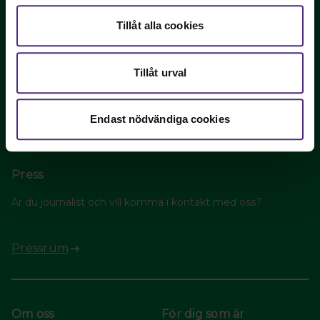
Kontakt
Tillåt alla cookies
Kontakta oss vid frågor om ditt medlemskap,
anställning eller profession.
Kontakta oss via mejl: info@tandhygienistforening.se
Tillåt urval
08-442 44 60
Endast nödvändiga cookies
Fler kontaktuppgifter
Press
Är du journalist och vill komma i kontakt med oss?
Pressrum
Om oss
För dig som är