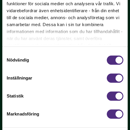
funktioner för sociala medier och analysera vår trafik. Vi
vidarebefordrar även enhetsidentifierare - från din enhet
till de sociala medier, annons- och analysföretag som vi
Sveriges Tandhygienistförening - vi påverkar
samarbetar med. Dessa kan i sin tur kombinera
yrkets utveckling och tandhygienistens villkor!
informationen med information som du har tillhandahållit -
när du har använt deras tjänster, samt överföra
Bli medlem
identifierare och annan information från din enhet till
tredje land, det vill säga land utanför EU/EES-området.
Samtyckesval
Dock har vi lagt in anonymisering av IP-adress i
Nödvändig
förhållande till Google Analytics. Du godkänner våra
Sveriges Tandhygienister
cookies vid fortsatt användande av vår webbplats.
Inställningar
Sveriges Tandhygienistförening
Box 1419
111 84 Stockholm
Statistik
Besöks- och leveransadress:
Oxtorgsgatan 9-11, 111 57 Stockholm
Marknadsföring