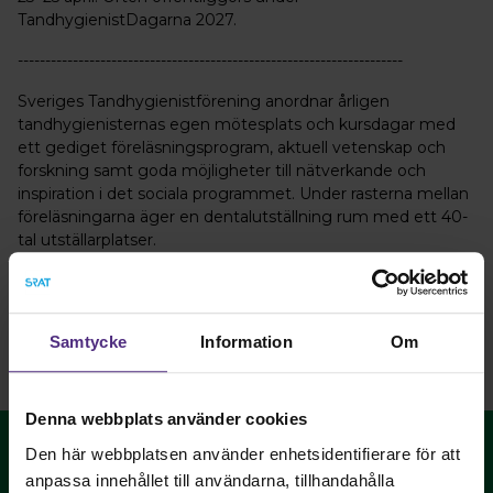
TandhygienistDagarna 2027.
----------------------------------------------------------------------
Sveriges Tandhygienistförening anordnar årligen
tandhygienisternas egen mötesplats och kursdagar med
ett gediget föreläsningsprogram, aktuell vetenskap och
forskning samt goda möjligheter till nätverkande och
inspiration i det sociala programmet. Under rasterna mellan
föreläsningarna äger en dentalutställning rum med ett 40-
tal utställarplatser.
Samtycke
Information
Om
Denna webbplats använder cookies
Den här webbplatsen använder enhetsidentifierare för att
anpassa innehållet till användarna, tillhandahålla