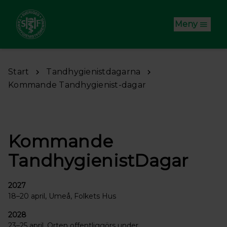
Hoppa till huvudinnehåll
Meny
Start
Tandhygienistdagarna
Kommande Tandhygienist-dagar
Kommande
TandhygienistDagar
2027
18–20 april, Umeå, Folkets Hus
2028
23–25 april. Orten offentliggörs under