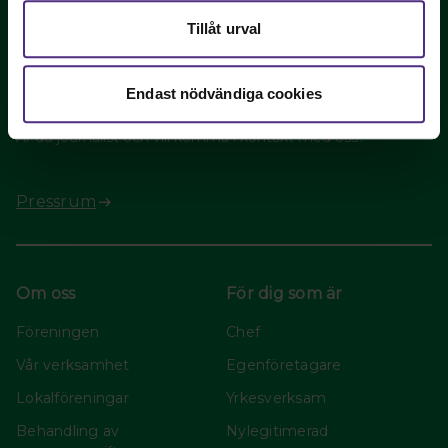
08-442 44 60
Tillåt urval
Fler kontaktuppgifter
Endast nödvändiga cookies
Press
Är du journalist och vill komma i kontakt med oss?
Pressrum
Om oss
För dig som är
Föreningen
Chef
Vår verksamhet
Egenföretagare
Lokalföreningar
Yrkesverksam
Behandling av
Nylegitimerad