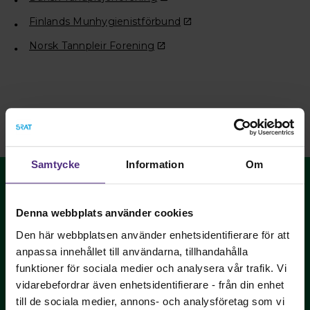
Finlands Munhygienistförbund
Norsk Tannpleir Forening
Samtycke
Information
Om
Denna webbplats använder cookies
Den här webbplatsen använder enhetsidentifierare för att
anpassa innehållet till användarna, tillhandahålla
Sveriges Tandhygienistförening - vi påverkar
funktioner för sociala medier och analysera vår trafik. Vi
yrkets utveckling och tandhygienistens villkor!
vidarebefordrar även enhetsidentifierare - från din enhet
till de sociala medier, annons- och analysföretag som vi
Bli medlem