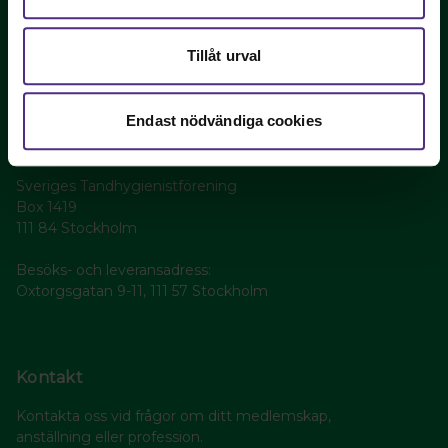
yrkets utveckling och tandhygienistens villkor!
Bli medlem
Tillåt urval
Endast nödvändiga cookies
Sveriges Tandhygienister
Sveriges Tandhygienistförening
Box 1419
111 84 Stockholm
Besöks- och leveransadress:
Oxtorgsgatan 9-11, 111 57 Stockholm
Kontakt
Kontakta oss vid frågor om ditt medlemskap,
anställning eller profession.